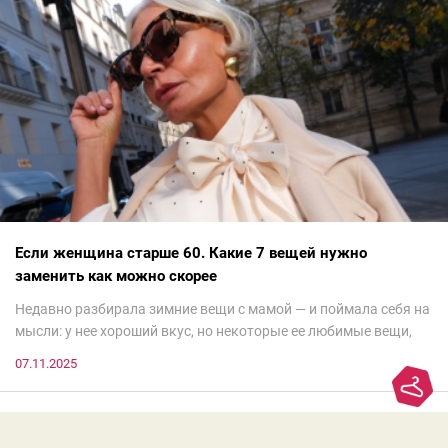
Если женщина старше 60. Какие 7 вещей нужно
заменить как можно скорее
Недавно разбирала зимние вещи с мамой — и поймала себя на
мысли: у нее хороший вкус, но некоторые ее любимые вещи,
которые она считает «классикой на века», на самом деле
07.11.2025
добавляют ей лет.И проблема не в том, что они вышли из
моды. Вовсе нет.Проблема в том, что сама мода сделала шаг
вперед, и изменились нюансы: посадка брюк стала выше, крой
жакета — свободнее, а фактура свитера — лаконичнее.