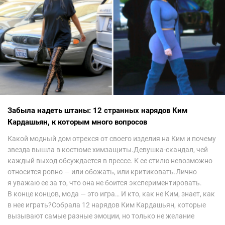
Забыла надеть штаны: 12 странных нарядов Ким
Кардашьян, к которым много вопросов
Какой модный дом отрекся от своего изделия на Ким и почему
звезда вышла в костюме химзащиты.Девушка-скандал, чей
каждый выход обсуждается в прессе. К ее стилю невозможно
относится ровно — или обожать, или критиковать.Лично
я уважаю ее за то, что она не боится экспериментировать.
В конце концов, мода — это игра… И кто, как не Ким, знает, как
в нее играть?Собрала 12 нарядов Ким Кардашьян, которые
вызывают самые разные эмоции, но только не желание