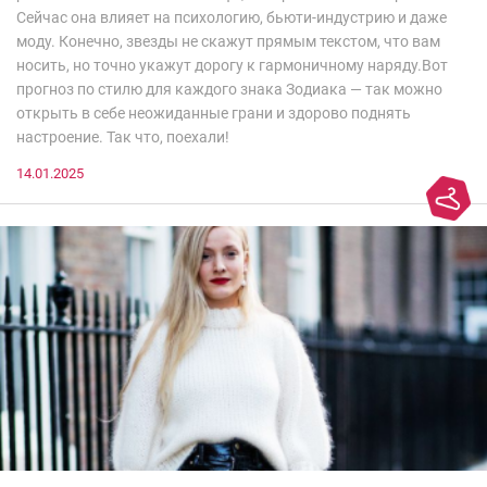
Сейчас она влияет на психологию, бьюти-индустрию и даже
моду. Конечно, звезды не скажут прямым текстом, что вам
носить, но точно укажут дорогу к гармоничному наряду.Вот
прогноз по стилю для каждого знака Зодиака — так можно
открыть в себе неожиданные грани и здорово поднять
настроение. Так что, поехали!
14.01.2025