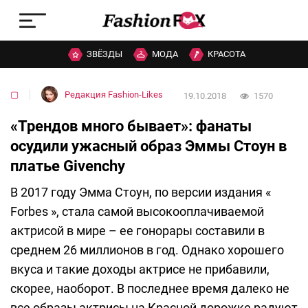
ЗВЁЗДЫ
МОДА
КРАСОТА
▢
Редакция Fashion-Likes
19.10.2018
1570
«Трендов много бывает»: фанаты
осудили ужасный образ Эммы Стоун в
платье Givenchy
В 2017 году Эмма Стоун, по версии издания «
Forbes », стала самой высокооплачиваемой
актрисой в мире – ее гонорары составили в
среднем 26 миллионов в год. Однако хорошего
вкуса и такие доходы актрисе не прибавили,
скорее, наоборот. В последнее время далеко не
все образы актрисы на Красной дорожке радуют