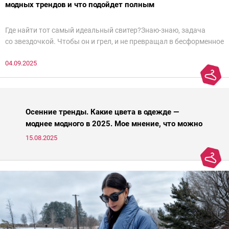
модных трендов и что подойдет полным
Где найти тот самый идеальный свитер?Знаю-знаю, задача
со звездочкой. Чтобы он и грел, и не превращал в бесформенное
нечто, и стройнил, и был в тренде… Голова кругом!Спокойно, без
04.09.2025
паники.
Осенние тренды. Какие цвета в одежде —
моднее модного в 2025. Мое мнение, что можно
носить, а что нет
15.08.2025