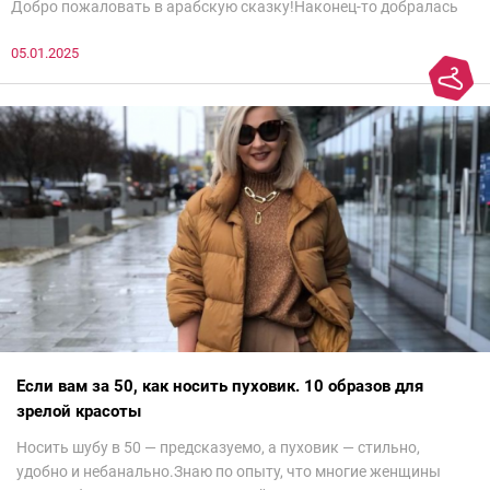
Добро пожаловать в арабскую сказку!Наконец-то добралась
до просмотра недели моды в Саудовской Аравии. Рассмотрела
05.01.2025
все и осталась под глубоким впечатлением. Национальный
колорит Ближнего Востока на современный манер — это
невероятно красиво.Все стереотипы, какие были у меня насчет
арабских дизайнеров, рассеялись как дым. А столько красоты
сегодня сложно увидеть на других известных неделях
мод.Самое интересное сейчас покажу ?
Если вам за 50, как носить пуховик. 10 образов для
зрелой красоты
Носить шубу в 50 — предсказуемо, а пуховик — стильно,
удобно и небанально.Знаю по опыту, что многие женщины