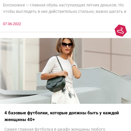
Босоножки — главная обувь наступающих летних деньков. Но
чтобы выглядеть в них действительно стильно, важно шагать в
ногу со временем. Например, вот эти 6 пар в наступающем
07.06.2022
сезоне лучше не надевать. Потому что они — гарант дурного
вкуса и стопроцентный антитренд.
4 базовые футболки, которые должны быть у каждой
женщины 40+
Самая главная футболка в шкафу женщины любого