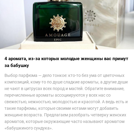
4 аромата, из-за которых молодые женщины вас примут
за бабушку
Выбор парфюма — дело тонкое: кто-то без ума от цветочных
композиций, кому-то по душе сладкие ароматы, а другие души
не чают в цитрусах всех пород и мастей. Обратите внимание,
перечисленные ароматы ассоциируются у всех нас со
свежестью, нежностью, молодостью и красотой. А ведь есть и
такие парфюмы, которые своими нотами могут добавить
женщине возраста. Предлагаем разобрать четверку женских
ароматов, которые окружающие часто называют ароматом
«бабушкиного сундука».