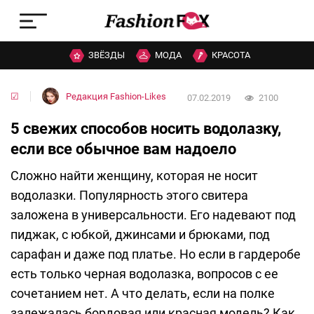
ЗВЁЗДЫ
МОДА
КРАСОТА
☑
Редакция Fashion-Likes
07.02.2019
2100
5 свежих способов носить водолазку,
если все обычное вам надоело
Сложно найти женщину, которая не носит
водолазки. Популярность этого свитера
заложена в универсальности. Его надевают под
пиджак, с юбкой, джинсами и брюками, под
сарафан и даже под платье. Но если в гардеробе
есть только черная водолазка, вопросов с ее
сочетанием нет. А что делать, если на полке
залежалась бордовая или красная модель? Как