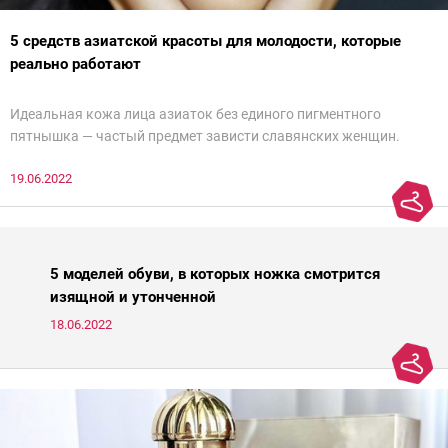
5 средств азиатской красоты для молодости, которые
реально работают
Идеальная кожа лица азиаток без единого пигментного
пятнышка — частый предмет зависти славянских женщин.
Действительно, восточным женщинам больше повезло с
19.06.2022
генетикой и в зрелом возрасте их легко можно спутать с
молодой девушкой. Но дело не только в ДНК — грамотный уход
японок и кореянок играет немалую роль в предотвращении
старения кожи. Представляем подборку из пяти азиатских
средств для молодости от Ксении Вебер, косметолога-эстетиста
5 моделей обуви, в которых ножка смотрится
и «эксперта идеальной кожи Intercharm 2020».
изящной и утонченной
18.06.2022