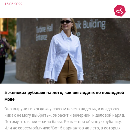
15.06.2022
5 женских рубашек на лето, как выглядеть по последней
моде
Она выручит и когда «ну совсем нечего надеть», и когда «ну
никак не могу выбрать». Украсит и вечерний, и деловой наряд.
Потому что в ней — сила базы. Речь — про обычную рубашку.
Или не совсем обычную?Вот 5 вариантов на лето, в которых