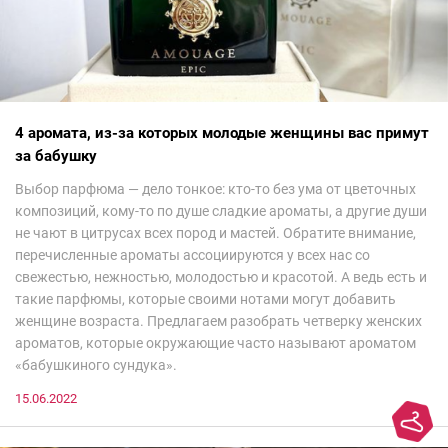
4 аромата, из-за которых молодые женщины вас примут
за бабушку
Выбор парфюма — дело тонкое: кто-то без ума от цветочных
композиций, кому-то по душе сладкие ароматы, а другие души
не чают в цитрусах всех пород и мастей. Обратите внимание,
перечисленные ароматы ассоциируются у всех нас со
свежестью, нежностью, молодостью и красотой. А ведь есть и
такие парфюмы, которые своими нотами могут добавить
женщине возраста. Предлагаем разобрать четверку женских
ароматов, которые окружающие часто называют ароматом
«бабушкиного сундука».
15.06.2022