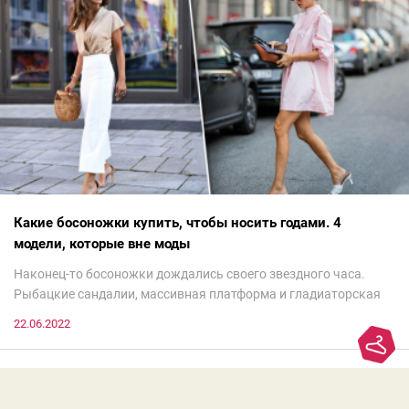
Какие босоножки купить, чтобы носить годами. 4
модели, которые вне моды
Наконец-то босоножки дождались своего звездного часа.
Рыбацкие сандалии, массивная платформа и гладиаторская
обувь сегодня — самый трендовый тренд.Но чтобы выглядеть
22.06.2022
модно, совсем не обязательно бежать за ними в магазин.
Достаточно лишь провести ревизию прошлогодних покупок.
Потому что есть модели, которые продолжают оставаться
актуальными из сезона в сезон. Рассказываем о 4 базовых