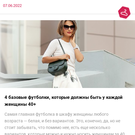
07.06.2022
сезоне лучше не надевать. Потому что они — гарант дурного
вкуса и стопроцентный антитренд.
4 базовые футболки, которые должны быть у каждой
женщины 40+
Самая главная футболка в шкафу женщины любого
возраста — белая, и без вариантов. Это, конечно, да, но не
стоит забывать, что помимо нее, есть еще несколько
вариантов, которые можно и нужно носить женщинам за 40.