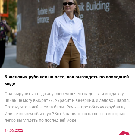
5 женских рубашек на лето, как выглядеть по последней
моде
Она выручит и когда «ну совсем нечего надеть», и когда «ну
никак не могу выбрать». Украсит и вечерний, и деловой наряд.
Потому что в ней — сила базы. Речь — про обычную рубашку.
Или не совсем обычную?Вот 5 вариантов на лето, в которых
легко выглядеть по последней моде.
14.06.2022