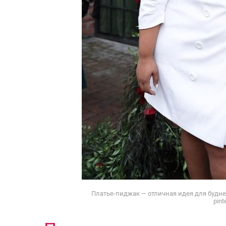
Платье-пиджак — отличная идея для будней
pint