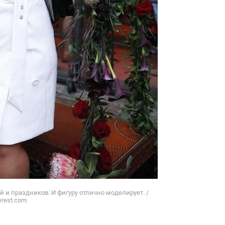
 и праздников. И фигуру отлично моделирует. /
erest.com