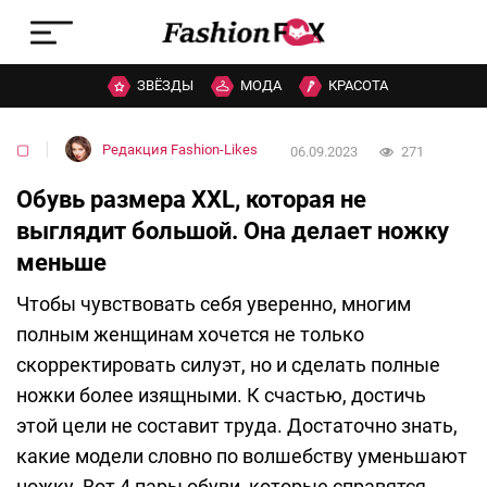
ЗВЁЗДЫ
МОДА
КРАСОТА
▢
Редакция Fashion-Likes
06.09.2023
271
Обувь размера XXL, которая не
выглядит большой. Она делает ножку
меньше
Чтобы чувствовать себя уверенно, многим
полным женщинам хочется не только
скорректировать силуэт, но и сделать полные
ножки более изящными. К счастью, достичь
этой цели не составит труда. Достаточно знать,
какие модели словно по волшебству уменьшают
ножку. Вот 4 пары обуви, которые справятся