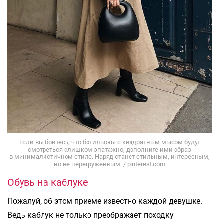
Если вы боитесь, что ботильоны с квадратным мысом будут
смотреться слишком эпатажно, дополните ими образ
в минималистичном стиле. Наряд станет стильным, интересным,
но не перегруженным. / pinterest.com
Обувь на каблуке
Пожалуй, об этом приеме известно каждой девушке.
Ведь каблук не только преображает походку