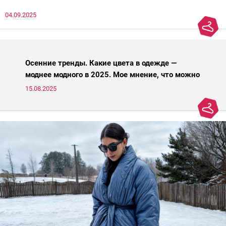
нечто, и стройнил, и был в тренде… Голова кругом!Спокойно, без
04.09.2025
паники.
Осенние тренды. Какие цвета в одежде —
моднее модного в 2025. Мое мнение, что можно
носить, а что нет
15.08.2025