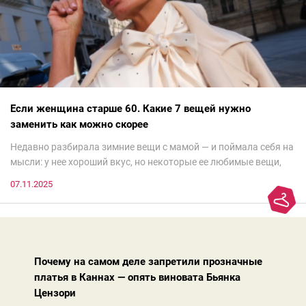
Если женщина старше 60. Какие 7 вещей нужно
заменить как можно скорее
Недавно разбирала зимние вещи с мамой — и поймала себя на
мысли: у нее хороший вкус, но некоторые ее любимые вещи,
которые она считает «классикой на века», на самом деле
07.11.2025
добавляют ей лет.И проблема не в том, что они вышли из
моды. Вовсе нет.Проблема в том, что сама мода сделала шаг
вперед, и изменились нюансы: посадка брюк стала выше, крой
жакета — свободнее, а фактура свитера — лаконичнее.
Почему на самом деле запретили прозначные
платья в Каннах — опять виновата Бьянка
Цензори