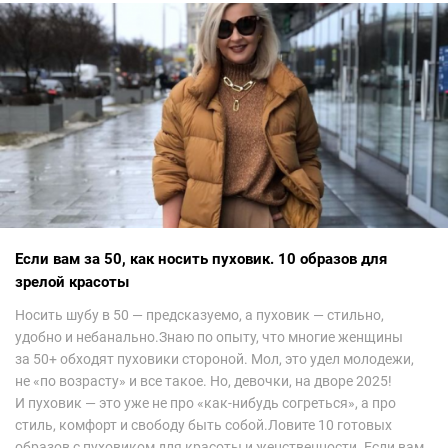
невероятно красиво.Все стереотипы, какие были у меня насчет
арабских дизайнеров, рассеялись как дым. А столько красоты
сегодня сложно увидеть на других известных неделях
мод.Самое интересное сейчас покажу ?
Если вам за 50, как носить пуховик. 10 образов для
зрелой красоты
Носить шубу в 50 — предсказуемо, а пуховик — стильно,
удобно и небанально.Знаю по опыту, что многие женщины
за 50+ обходят пуховики стороной. Мол, это удел молодежи,
не «по возрасту» и все такое. Но, девочки, на дворе 2025!
И пуховик — это уже не про «как-нибудь согреться», а про
стиль, комфорт и свободу быть собой.Ловите 10 готовых
образов с пуховиком для красоты и женственности. Если вам