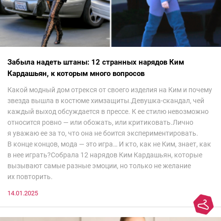
Забыла надеть штаны: 12 странных нарядов Ким
Кардашьян, к которым много вопросов
Какой модный дом отрекся от своего изделия на Ким и почему
звезда вышла в костюме химзащиты.Девушка-скандал, чей
каждый выход обсуждается в прессе. К ее стилю невозможно
относится ровно — или обожать, или критиковать.Лично
я уважаю ее за то, что она не боится экспериментировать.
В конце концов, мода — это игра… И кто, как не Ким, знает, как
в нее играть?Собрала 12 нарядов Ким Кардашьян, которые
вызывают самые разные эмоции, но только не желание
их повторить.
14.01.2025