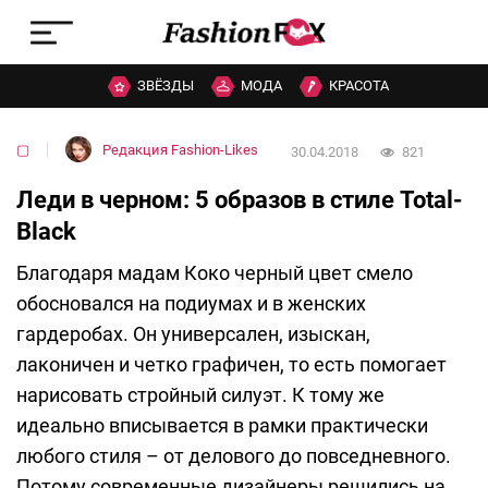
ЗВЁЗДЫ
МОДА
КРАСОТА
▢
Редакция Fashion-Likes
30.04.2018
821
Леди в черном: 5 образов в стиле Total-
Black
Благодаря мадам Коко черный цвет смело
обосновался на подиумах и в женских
гардеробах. Он универсален, изыскан,
лаконичен и четко графичен, то есть помогает
нарисовать стройный силуэт. К тому же
идеально вписывается в рамки практически
любого стиля – от делового до повседневного.
Потому современные дизайнеры решились на