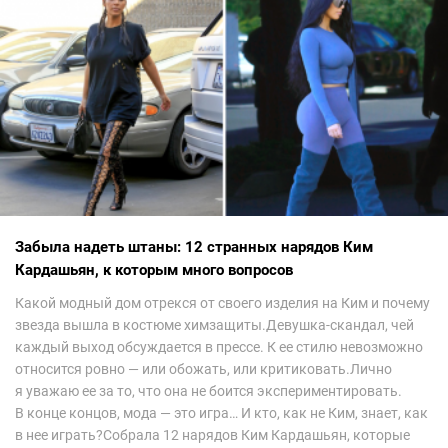
Забыла надеть штаны: 12 странных нарядов Ким
Кардашьян, к которым много вопросов
Какой модный дом отрекся от своего изделия на Ким и почему
звезда вышла в костюме химзащиты.Девушка-скандал, чей
каждый выход обсуждается в прессе. К ее стилю невозможно
относится ровно — или обожать, или критиковать.Лично
я уважаю ее за то, что она не боится экспериментировать.
В конце концов, мода — это игра… И кто, как не Ким, знает, как
в нее играть?Собрала 12 нарядов Ким Кардашьян, которые