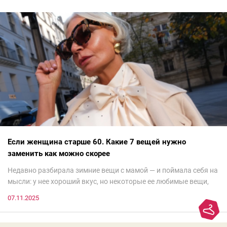
Если женщина старше 60. Какие 7 вещей нужно
заменить как можно скорее
Недавно разбирала зимние вещи с мамой — и поймала себя на
мысли: у нее хороший вкус, но некоторые ее любимые вещи,
которые она считает «классикой на века», на самом деле
07.11.2025
добавляют ей лет.И проблема не в том, что они вышли из
моды. Вовсе нет.Проблема в том, что сама мода сделала шаг
вперед, и изменились нюансы: посадка брюк стала выше, крой