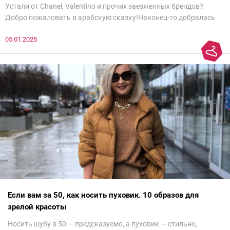
Устали от Chanel, Valentino и прочих заезженных брендов?
Добро пожаловать в арабскую сказку!Наконец-то добралась
до просмотра недели моды в Саудовской Аравии. Рассмотрела
05.01.2025
все и осталась под глубоким впечатлением. Национальный
колорит Ближнего Востока на современный манер — это
невероятно красиво.Все стереотипы, какие были у меня насчет
арабских дизайнеров, рассеялись как дым. А столько красоты
сегодня сложно увидеть на других известных неделях
мод.Самое интересное сейчас покажу ?
Если вам за 50, как носить пуховик. 10 образов для
зрелой красоты
Носить шубу в 50 — предсказуемо, а пуховик — стильно,