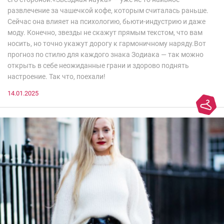
развлечение за чашечкой кофе, которым считалась раньше.
Сейчас она влияет на психологию, бьюти-индустрию и даже
моду. Конечно, звезды не скажут прямым текстом, что вам
носить, но точно укажут дорогу к гармоничному наряду.Вот
прогноз по стилю для каждого знака Зодиака — так можно
открыть в себе неожиданные грани и здорово поднять
настроение. Так что, поехали!
14.01.2025