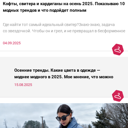
Кофты, свитера и кардиганы на осень 2025. Показываю 10
модных трендов и что подойдет полным
Где найти тот самый идеальный свитер?Знаю-знаю, задача
со звездочкой. Чтобы он и грел, и не превращал в бесформенное
нечто, и стройнил, и был в тренде… Голова кругом!Спокойно, без
04.09.2025
паники.
Осенние тренды. Какие цвета в одежде —
моднее модного в 2025. Мое мнение, что можно
носить, а что нет
15.08.2025