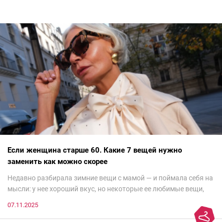
Если женщина старше 60. Какие 7 вещей нужно
заменить как можно скорее
Недавно разбирала зимние вещи с мамой — и поймала себя на
мысли: у нее хороший вкус, но некоторые ее любимые вещи,
которые она считает «классикой на века», на самом деле
07.11.2025
добавляют ей лет.И проблема не в том, что они вышли из
моды. Вовсе нет.Проблема в том, что сама мода сделала шаг