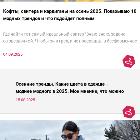
Кофты, свитера и кардиганы на осень 2025. Показываю 10
модных трендов и что подойдет полным
Где найти тот самый идеальный свитер?Знаю-знаю, задача
со звездочкой. Чтобы он и грел, и не превращал в бесформенное
нечто, и стройнил, и был в тренде… Голова кругом!Спокойно, без
04.09.2025
паники.
Осенние тренды. Какие цвета в одежде —
моднее модного в 2025. Мое мнение, что можно
носить, а что нет
15.08.2025