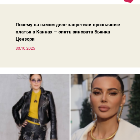
вперед, и изменились нюансы: посадка брюк стала выше, крой
жакета — свободнее, а фактура свитера — лаконичнее.
Почему на самом деле запретили прозначные
платья в Каннах — опять виновата Бьянка
Цензори
30.10.2025