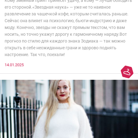
Кому змеиный принт принесет удачу, а кому — лучше обходить
его стороной.«Звездная наука» — уже не то наивное
развлечение за чашечкой кофе, которым считалась раньше.
Сейчас она влияет на психологию, бьюти-индустрию и даже
моду. Конечно, звезды не скажут прямым текстом, что вам
носить, но точно укажут дорогу к гармоничному наряду.Вот
прогноз по стилю для каждого знака Зодиака — так можно
открыть в себе неожиданные грани и здорово поднять
настроение. Так что, поехали!
14.01.2025