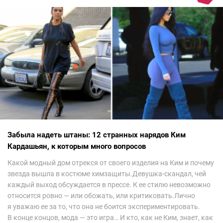
Забыла надеть штаны: 12 странных нарядов Ким
Кардашьян, к которым много вопросов
Какой модный дом отрекся от своего изделия на Ким и почему
звезда вышла в костюме химзащиты.Девушка-скандал, чей
каждый выход обсуждается в прессе. К ее стилю невозможно
относится ровно — или обожать, или критиковать.Лично
я уважаю ее за то, что она не боится экспериментировать.
В конце концов, мода — это игра… И кто, как не Ким, знает, как