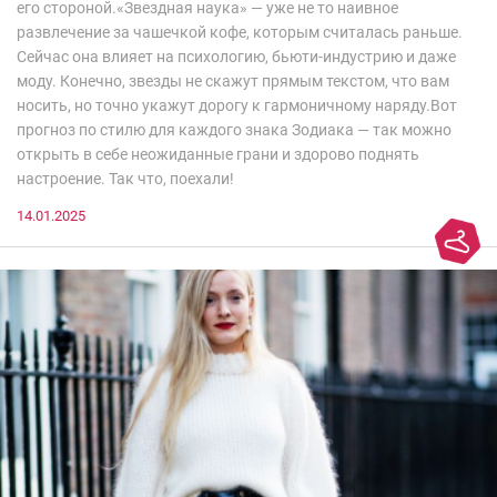
его стороной.«Звездная наука» — уже не то наивное
развлечение за чашечкой кофе, которым считалась раньше.
Сейчас она влияет на психологию, бьюти-индустрию и даже
моду. Конечно, звезды не скажут прямым текстом, что вам
носить, но точно укажут дорогу к гармоничному наряду.Вот
прогноз по стилю для каждого знака Зодиака — так можно
открыть в себе неожиданные грани и здорово поднять
настроение. Так что, поехали!
14.01.2025