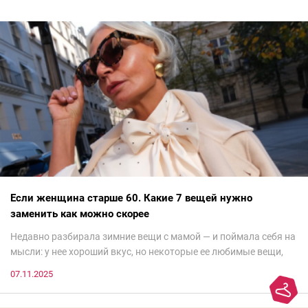
Если женщина старше 60. Какие 7 вещей нужно
заменить как можно скорее
Недавно разбирала зимние вещи с мамой — и поймала себя на
мысли: у нее хороший вкус, но некоторые ее любимые вещи,
которые она считает «классикой на века», на самом деле
07.11.2025
добавляют ей лет.И проблема не в том, что они вышли из
моды. Вовсе нет.Проблема в том, что сама мода сделала шаг