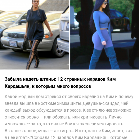
Забыла надеть штаны: 12 странных нарядов Ким
Кардашьян, к которым много вопросов
Какой модный дом отрекся от своего изделия на Ким и почему
звезда вышла в костюме химзащиты.Девушка-скандал, чей
каждый выход обсуждается в прессе. К ее стилю невозможно
относится ровно — или обожать, или критиковать.Лично
я уважаю ее за то, что она не боится экспериментировать.
В конце концов, мода — это игра… И кто, как не Ким, знает, как
в нее играть?Собрала 12 нарядов Ким Кардашьян, которые