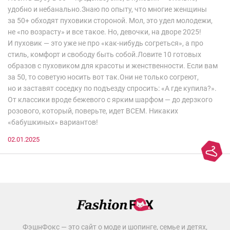
удобно и небанально.Знаю по опыту, что многие женщины
за 50+ обходят пуховики стороной. Мол, это удел молодежи,
не «по возрасту» и все такое. Но, девочки, на дворе 2025!
И пуховик — это уже не про «как-нибудь согреться», а про
стиль, комфорт и свободу быть собой.Ловите 10 готовых
образов с пуховиком для красоты и женственности. Если вам
за 50, то советую носить вот так.Они не только согреют,
но и заставят соседку по подъезду спросить: «А где купила?».
От классики вроде бежевого с ярким шарфом — до дерзкого
розового, который, поверьте, идет ВСЕМ. Никаких
«бабушкиных» вариантов!
02.01.2025
ФэшнФокс — это сайт о моде и шопинге, семье и детях,