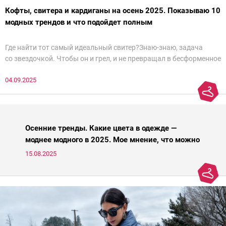
Кофты, свитера и кардиганы на осень 2025. Показываю 10
модных трендов и что подойдет полным
Где найти тот самый идеальный свитер?Знаю-знаю, задача
со звездочкой. Чтобы он и грел, и не превращал в бесформенное
нечто, и стройнил, и был в тренде… Голова кругом!Спокойно, без
04.09.2025
паники.
Осенние тренды. Какие цвета в одежде —
моднее модного в 2025. Мое мнение, что можно
носить, а что нет
15.08.2025