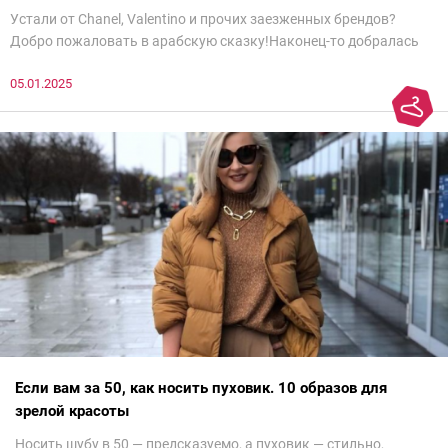
Устали от Chanel, Valentino и прочих заезженных брендов?
Добро пожаловать в арабскую сказку!Наконец-то добралась
до просмотра недели моды в Саудовской Аравии. Рассмотрела
05.01.2025
все и осталась под глубоким впечатлением. Национальный
колорит Ближнего Востока на современный манер — это
невероятно красиво.Все стереотипы, какие были у меня насчет
арабских дизайнеров, рассеялись как дым. А столько красоты
сегодня сложно увидеть на других известных неделях
мод.Самое интересное сейчас покажу ?
Если вам за 50, как носить пуховик. 10 образов для
зрелой красоты
Носить шубу в 50 — предсказуемо, а пуховик — стильно,