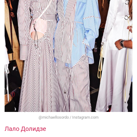
@michaellosordo / Instagram.com
Лало Долидзе