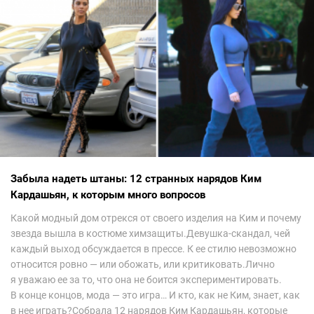
Забыла надеть штаны: 12 странных нарядов Ким
Кардашьян, к которым много вопросов
Какой модный дом отрекся от своего изделия на Ким и почему
звезда вышла в костюме химзащиты.Девушка-скандал, чей
каждый выход обсуждается в прессе. К ее стилю невозможно
относится ровно — или обожать, или критиковать.Лично
я уважаю ее за то, что она не боится экспериментировать.
В конце концов, мода — это игра… И кто, как не Ким, знает, как
в нее играть?Собрала 12 нарядов Ким Кардашьян, которые