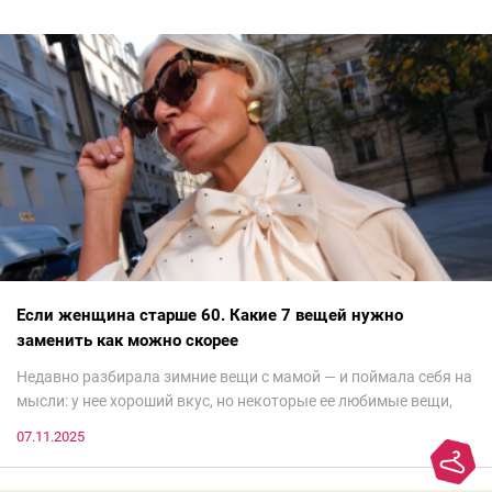
Если женщина старше 60. Какие 7 вещей нужно
заменить как можно скорее
Недавно разбирала зимние вещи с мамой — и поймала себя на
мысли: у нее хороший вкус, но некоторые ее любимые вещи,
которые она считает «классикой на века», на самом деле
07.11.2025
добавляют ей лет.И проблема не в том, что они вышли из
моды. Вовсе нет.Проблема в том, что сама мода сделала шаг