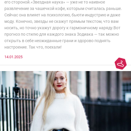
его стороной.«Звездная наука» — уже не то наивное
развлечение за чашечкой кофе, которым считалась раньше.
Сейчас она влияет на психологию, бьюти-индустрию и даже
моду. Конечно, звезды не скажут прямым текстом, что вам
носить, но точно укажут дорогу к гармоничному наряду.Вот
прогноз по стилю для каждого знака Зодиака — так можно
открыть в себе неожиданные грани и здорово поднять
настроение. Так что, поехали!
14.01.2025