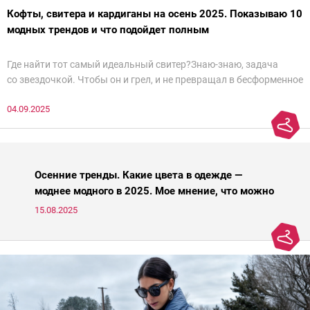
Кофты, свитера и кардиганы на осень 2025. Показываю 10
модных трендов и что подойдет полным
Где найти тот самый идеальный свитер?Знаю-знаю, задача
со звездочкой. Чтобы он и грел, и не превращал в бесформенное
нечто, и стройнил, и был в тренде… Голова кругом!Спокойно, без
04.09.2025
паники.
Осенние тренды. Какие цвета в одежде —
моднее модного в 2025. Мое мнение, что можно
носить, а что нет
15.08.2025