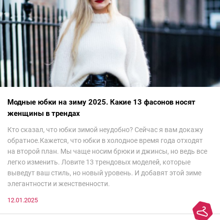
Модные юбки на зиму 2025. Какие 13 фасонов носят
женщины в трендах
Кто сказал, что юбки зимой неудобно? Сейчас я вам докажу
обратное.Кажется, что юбки в холодное время года отходят
на второй план. Мы чаще носим брюки и джинсы, но ведь все
легко изменить. Ловите 13 трендовых моделей, которые
выведут ваш стиль, но новый уровень. И добавят этой зиме
элегантности и женственности.
12.01.2025