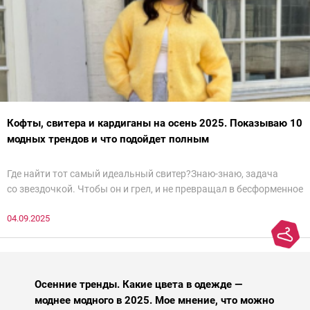
Кофты, свитера и кардиганы на осень 2025. Показываю 10
модных трендов и что подойдет полным
Где найти тот самый идеальный свитер?Знаю-знаю, задача
со звездочкой. Чтобы он и грел, и не превращал в бесформенное
нечто, и стройнил, и был в тренде… Голова кругом!Спокойно, без
04.09.2025
паники.
Осенние тренды. Какие цвета в одежде —
моднее модного в 2025. Мое мнение, что можно