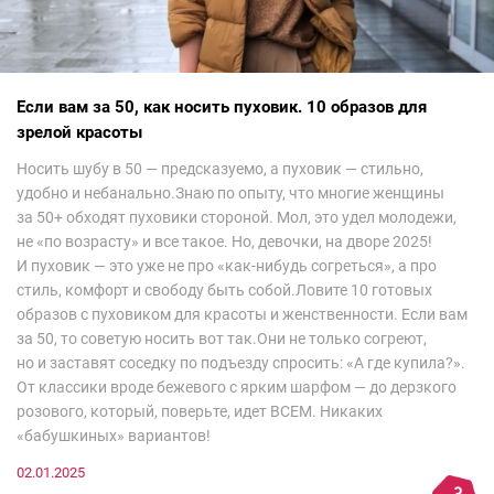
Если вам за 50, как носить пуховик. 10 образов для
зрелой красоты
Носить шубу в 50 — предсказуемо, а пуховик — стильно,
удобно и небанально.Знаю по опыту, что многие женщины
за 50+ обходят пуховики стороной. Мол, это удел молодежи,
не «по возрасту» и все такое. Но, девочки, на дворе 2025!
И пуховик — это уже не про «как-нибудь согреться», а про
стиль, комфорт и свободу быть собой.Ловите 10 готовых
образов с пуховиком для красоты и женственности. Если вам
за 50, то советую носить вот так.Они не только согреют,
но и заставят соседку по подъезду спросить: «А где купила?».
От классики вроде бежевого с ярким шарфом — до дерзкого
розового, который, поверьте, идет ВСЕМ. Никаких
«бабушкиных» вариантов!
02.01.2025