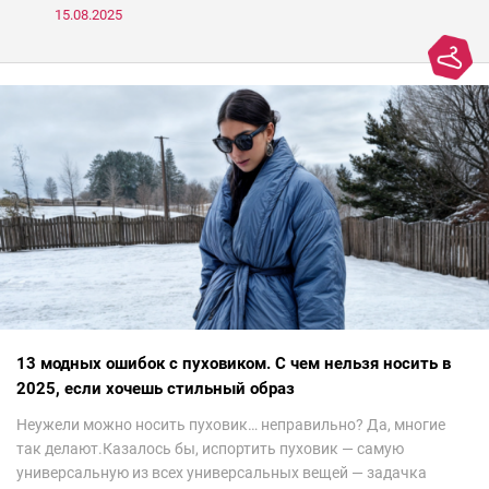
носить, а что нет
15.08.2025
13 модных ошибок с пуховиком. С чем нельзя носить в
2025, если хочешь стильный образ
Неужели можно носить пуховик… неправильно? Да, многие
так делают.Казалось бы, испортить пуховик — самую
универсальную из всех универсальных вещей — задачка