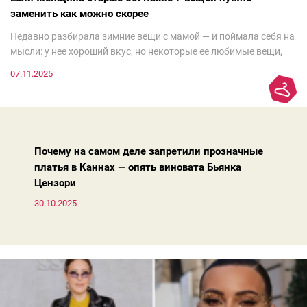
заменить как можно скорее
Недавно разбирала зимние вещи с мамой — и поймала себя на
мысли: у нее хороший вкус, но некоторые ее любимые вещи,
которые она считает «классикой на века», на самом деле
07.11.2025
добавляют ей лет.И проблема не в том, что они вышли из
моды. Вовсе нет.Проблема в том, что сама мода сделала шаг
вперед, и изменились нюансы: посадка брюк стала выше, крой
жакета — свободнее, а фактура свитера — лаконичнее.
Почему на самом деле запретили прозначные
платья в Каннах — опять виновата Бьянка
Цензори
30.10.2025