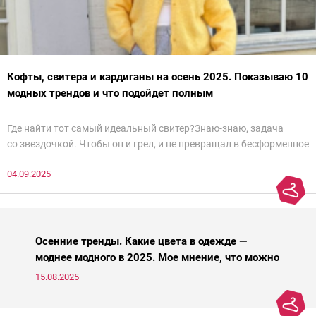
Кофты, свитера и кардиганы на осень 2025. Показываю 10
модных трендов и что подойдет полным
Где найти тот самый идеальный свитер?Знаю-знаю, задача
со звездочкой. Чтобы он и грел, и не превращал в бесформенное
нечто, и стройнил, и был в тренде… Голова кругом!Спокойно, без
04.09.2025
паники.
Осенние тренды. Какие цвета в одежде —
моднее модного в 2025. Мое мнение, что можно
носить, а что нет
15.08.2025