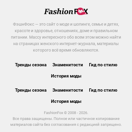
ФэшнФокс — это сайт о моде и шопинге, семье и детях,
красоте и здоровье, отношениях, доме и правильном
питании. Массу интересного обо всем этом можно найти
на страницах женского интернет-журнала, материалы
которого всё время обновляются.
Тренды сезона
Знаменитости
Гид по стилю
История моды
Тренды сезона
Знаменитости
Гид по стилю
История моды
FashionFox © 2008 - 2026.
Все права защищены. Полное или частичное копирование
материалов сайта без согласования с редакцией запрещено.