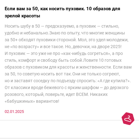
Если вам за 50, как носить пуховик. 10 образов для
зрелой красоты
Носить шубу в 50 — предсказуемо, а пуховик — стильно,
удобно и небанально.Знаю по опыту, что многие женщины
за 50+ обходят пуховики стороной. Мол, это удел молодежи,
не «по возрасту» и все такое. Но, девочки, на дворе 2025!
И пуховик — это уже не про «как-нибудь согреться», а про
стиль, комфорт и свободу быть собой.Ловите 10 готовых
образов с пуховиком для красоты и женственности. Если вам
за 50, то советую носить вот так.Они не только согреют,
но и заставят соседку по подъезду спросить: «А где купила?».
От классики вроде бежевого с ярким шарфом — до дерзкого
розового, который, поверьте, идет ВСЕМ. Никаких
«бабушкиных» вариантов!
02.01.2025