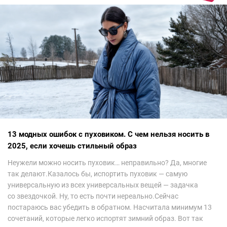
13 модных ошибок с пуховиком. С чем нельзя носить в
2025, если хочешь стильный образ
Неужели можно носить пуховик… неправильно? Да, многие
так делают.Казалось бы, испортить пуховик — самую
универсальную из всех универсальных вещей — задачка
со звездочкой. Ну, то есть почти нереально.Сейчас
постараюсь вас убедить в обратном. Насчитала минимум 13
сочетаний, которые легко испортят зимний образ. Вот так