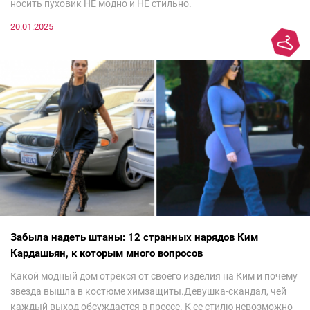
носить пуховик НЕ модно и НЕ стильно.
20.01.2025
Забыла надеть штаны: 12 странных нарядов Ким
Кардашьян, к которым много вопросов
Какой модный дом отрекся от своего изделия на Ким и почему
звезда вышла в костюме химзащиты.Девушка-скандал, чей
каждый выход обсуждается в прессе. К ее стилю невозможно