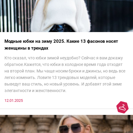
Модные юбки на зиму 2025. Какие 13 фасонов носят
женщины в трендах
Кто сказал, что юбки зимой неудобно? Сейчас я вам докажу
обратное.Кажется, что юбки в холодное время года отходят
на второй план. Мы чаще носим брюки и джинсы, но ведь все
легко изменить. Ловите 13 трендовых моделей, которые
выведут ваш стиль, но новый уровень. И добавят этой зиме
элегантности и женственности.
12.01.2025