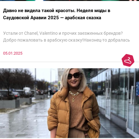
Давно не видела такой красоты. Неделя моды в
Саудовской Аравии 2025 — арабская сказка
Устали от Chanel, Valentino и прочих заезженных брендов?
Добро пожаловать в арабскую сказку!Наконец-то добралась
до просмотра недели моды в Саудовской Аравии. Рассмотрела
05.01.2025
все и осталась под глубоким впечатлением. Национальный
колорит Ближнего Востока на современный манер — это
невероятно красиво.Все стереотипы, какие были у меня насчет
арабских дизайнеров, рассеялись как дым. А столько красоты
сегодня сложно увидеть на других известных неделях
мод.Самое интересное сейчас покажу ?