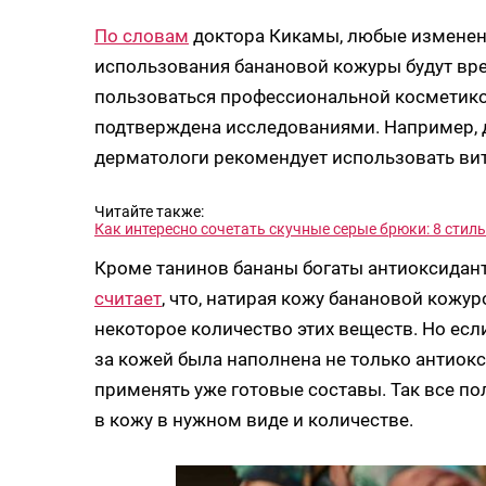
По словам
доктора Кикамы, любые изменени
использования банановой кожуры будут вр
пользоваться профессиональной косметико
подтверждена исследованиями. Например, 
дерматологи рекомендует использовать вит
Читайте также:
Как интересно сочетать скучные серые брюки: 8 стил
Кроме танинов бананы богаты антиоксидан
считает
, что, натирая кожу банановой кожу
некоторое количество этих веществ. Но если
за кожей была наполнена не только антиок
применять уже готовые составы. Так все п
в кожу в нужном виде и количестве.