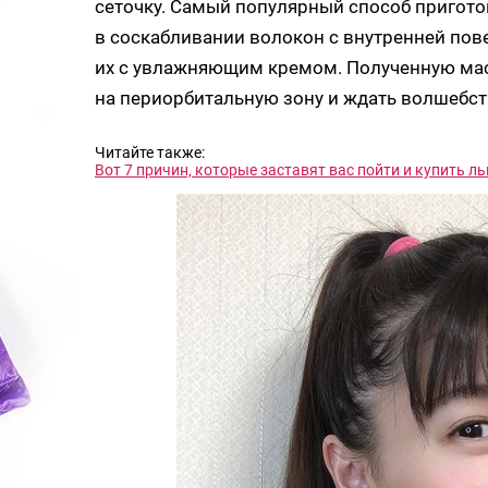
сеточку. Самый популярный способ пригот
в соскабливании волокон с внутренней по
их с увлажняющим кремом. Полученную мас
на периорбитальную зону и ждать волшебст
Читайте также:
Вот 7 причин, которые заставят вас пойти и купить 