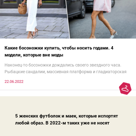
Какие босоножки купить, чтобы носить годами. 4
модели, которые вне моды
Наконец-то босоножки дождались своего звездного часа.
Рыбацкие сандалии, массивная платформа и гладиаторская
обувь сегодня — самый трендовый тренд.Но чтобы выглядеть
22.06.2022
модно, совсем не обязательно бежать за ними в магазин.
Достаточно лишь провести ревизию прошлогодних покупок.
Потому что есть модели, которые продолжают оставаться
актуальными из сезона в сезон. Рассказываем о 4 базовых
босоножках, модных вчера, сегодня и завтра.
5 женских футболок и маек, которые испортят
любой образ. В 2022-м таких уже не носят