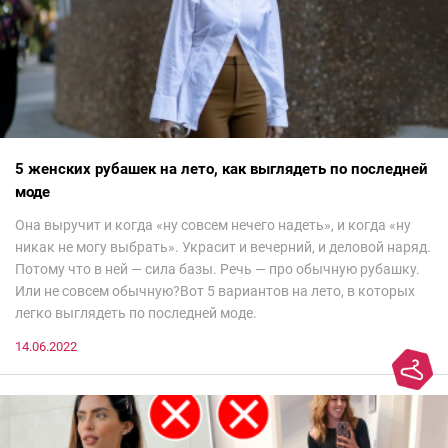
5 женских рубашек на лето, как выглядеть по последней
моде
Она выручит и когда «ну совсем нечего надеть», и когда «ну
никак не могу выбрать». Украсит и вечерний, и деловой наряд.
Потому что в ней — сила базы. Речь — про обычную рубашку.
Или не совсем обычную?Вот 5 вариантов на лето, в которых
легко выглядеть по последней моде.
14.06.2022