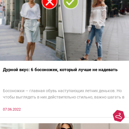
Дурной вкус: 6 босоножек, который лучше не надевать
Босоножки — главная обувь наступающих летних деньков. Но
чтобы выглядеть в них действительно стильно, важно шагать в
ногу со временем. Например, вот эти 6 пар в наступающем
07.06.2022
сезоне лучше не надевать. Потому что они — гарант дурного
вкуса и стопроцентный антитренд.