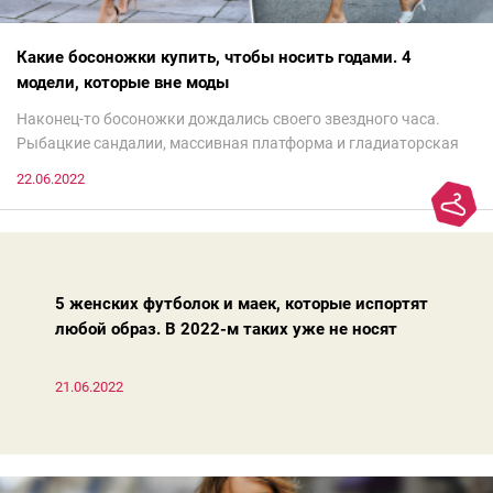
Какие босоножки купить, чтобы носить годами. 4
модели, которые вне моды
Наконец-то босоножки дождались своего звездного часа.
Рыбацкие сандалии, массивная платформа и гладиаторская
обувь сегодня — самый трендовый тренд.Но чтобы выглядеть
22.06.2022
модно, совсем не обязательно бежать за ними в магазин.
Достаточно лишь провести ревизию прошлогодних покупок.
Потому что есть модели, которые продолжают оставаться
актуальными из сезона в сезон. Рассказываем о 4 базовых
босоножках, модных вчера, сегодня и завтра.
5 женских футболок и маек, которые испортят
любой образ. В 2022-м таких уже не носят
21.06.2022