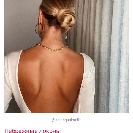
@sarahgaalbraith
Небрежные локоны