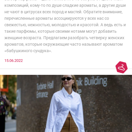
композиций, кому-то по душе сладкие ароматы, а другие души
не чают в цитрусах всех пород и мастей. Обратите внимание,
перечисленные ароматы ассоциируются у всех нас со
свежестью, нежностью, молодостью и красотой. А ведь есть и
такие парфюмы, которые своими нотами могут добавить
женщине возраста. Предлагаем разобрать четверку женских
ароматов, которые окружающие часто называют ароматом
«бабушкиного сундука».
15.06.2022