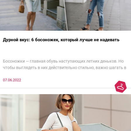
Дурной вкус: 6 босоножек, который лучше не надевать
Босоножки — главная обувь наступающих летних деньков. Но
чтобы выглядеть в них действительно стильно, важно шагать в
ногу со временем. Например, вот эти 6 пар в наступающем
07.06.2022
сезоне лучше не надевать. Потому что они — гарант дурного
вкуса и стопроцентный антитренд.