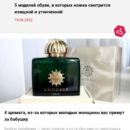
средств для молодости от Ксении Вебер, косметолога-эстетиста
5 моделей обуви, в которых ножка смотрится
и «эксперта идеальной кожи Intercharm 2020».
изящной и утонченной
18.06.2022
4 аромата, из-за которых молодые женщины вас примут
за бабушку
Выбор парфюма — дело тонкое: кто-то без ума от цветочных