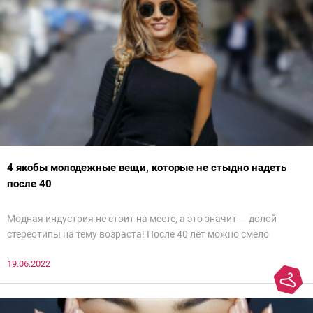
4 якобы молодежные вещи, которые не стыдно надеть
после 40
Модная индустрия не стоит на месте, а это значит — долой
стереотипы на тему возраста! После 40 лет можно смело
примерять тренды, от которых в восторге юные модницы. Разве
19.06.2022
что стоит более вдумчиво вписывать их в стильный,
современный образ. Мы внимательно изучили образы женщин
с чувством стиля и готовы рассказать о 4 якобы молодежных
вещах, которые запросто может надеть дама после 40.