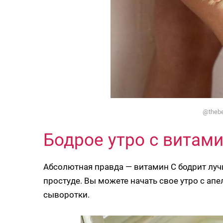
@thebe
Бодрое утро с витам
Абсолютная правда — витамин С бодрит лучш
простуде. Вы можете начать свое утро с а
сыворотки.