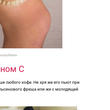
autyoflatam
ином С
е любого кофе. Не зря же его пьют при
пельсинового фреша или же с молодящей