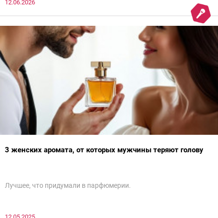
12.06.2026
собрала подробный гид по трендам в педикюре.
3 женских аромата, от которых мужчины теряют голову
Лучшее, что придумали в парфюмерии.
12.05.2025