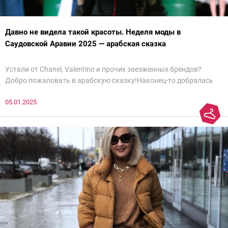
Давно не видела такой красоты. Неделя моды в
Саудовской Аравии 2025 — арабская сказка
Устали от Chanel, Valentino и прочих заезженных брендов?
Добро пожаловать в арабскую сказку!Наконец-то добралась
до просмотра недели моды в Саудовской Аравии. Рассмотрела
05.01.2025
все и осталась под глубоким впечатлением. Национальный
колорит Ближнего Востока на современный манер — это
невероятно красиво.Все стереотипы, какие были у меня насчет
арабских дизайнеров, рассеялись как дым. А столько красоты
сегодня сложно увидеть на других известных неделях
мод.Самое интересное сейчас покажу ?