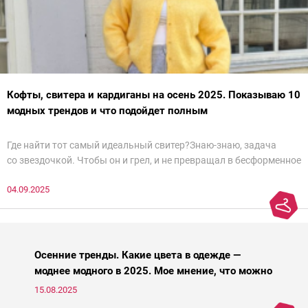
Кофты, свитера и кардиганы на осень 2025. Показываю 10
модных трендов и что подойдет полным
Где найти тот самый идеальный свитер?Знаю-знаю, задача
со звездочкой. Чтобы он и грел, и не превращал в бесформенное
нечто, и стройнил, и был в тренде… Голова кругом!Спокойно, без
04.09.2025
паники.
Осенние тренды. Какие цвета в одежде —
моднее модного в 2025. Мое мнение, что можно
носить, а что нет
15.08.2025