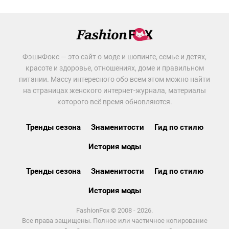
ФэшнФокс — это сайт о моде и шопинге, семье и детях,
красоте и здоровье, отношениях, доме и правильном
питании. Массу интересного обо всем этом можно найти
на страницах женского интернет-журнала, материалы
которого всё время обновляются.
Тренды сезона
Знаменитости
Гид по стилю
История моды
Тренды сезона
Знаменитости
Гид по стилю
История моды
FashionFox © 2008 - 2026.
Все права защищены. Полное или частичное копирование