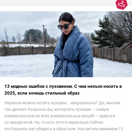
13 модных ошибок с пуховиком. С чем нельзя носить в
2025, если хочешь стильный образ
Неужели можно носить пуховик… неправильно? Да, многие
так делают.Казалось бы, испортить пуховик — самую
универсальную из всех универсальных вещей — задачка
со звездочкой. Ну, то есть почти нереально.Сейчас
постараюсь вас убедить в обратном. Насчитала минимум 13