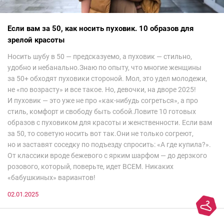
Если вам за 50, как носить пуховик. 10 образов для
зрелой красоты
Носить шубу в 50 — предсказуемо, а пуховик — стильно,
удобно и небанально.Знаю по опыту, что многие женщины
за 50+ обходят пуховики стороной. Мол, это удел молодежи,
не «по возрасту» и все такое. Но, девочки, на дворе 2025!
И пуховик — это уже не про «как-нибудь согреться», а про
стиль, комфорт и свободу быть собой.Ловите 10 готовых
образов с пуховиком для красоты и женственности. Если вам
за 50, то советую носить вот так.Они не только согреют,
но и заставят соседку по подъезду спросить: «А где купила?».
От классики вроде бежевого с ярким шарфом — до дерзкого
розового, который, поверьте, идет ВСЕМ. Никаких
«бабушкиных» вариантов!
02.01.2025