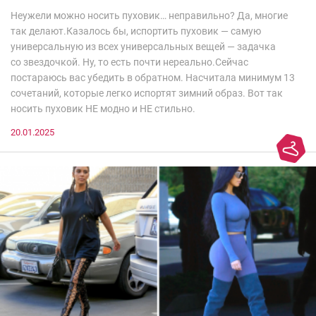
Неужели можно носить пуховик… неправильно? Да, многие
так делают.Казалось бы, испортить пуховик — самую
универсальную из всех универсальных вещей — задачка
со звездочкой. Ну, то есть почти нереально.Сейчас
постараюсь вас убедить в обратном. Насчитала минимум 13
сочетаний, которые легко испортят зимний образ. Вот так
носить пуховик НЕ модно и НЕ стильно.
20.01.2025