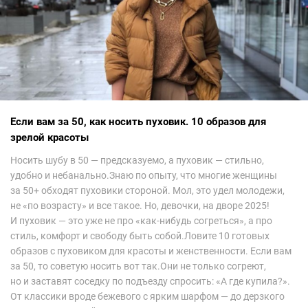
Если вам за 50, как носить пуховик. 10 образов для
зрелой красоты
Носить шубу в 50 — предсказуемо, а пуховик — стильно,
удобно и небанально.Знаю по опыту, что многие женщины
за 50+ обходят пуховики стороной. Мол, это удел молодежи,
не «по возрасту» и все такое. Но, девочки, на дворе 2025!
И пуховик — это уже не про «как-нибудь согреться», а про
стиль, комфорт и свободу быть собой.Ловите 10 готовых
образов с пуховиком для красоты и женственности. Если вам
за 50, то советую носить вот так.Они не только согреют,
но и заставят соседку по подъезду спросить: «А где купила?».
От классики вроде бежевого с ярким шарфом — до дерзкого