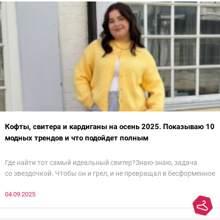
Кофты, свитера и кардиганы на осень 2025. Показываю 10
модных трендов и что подойдет полным
Где найти тот самый идеальный свитер?Знаю-знаю, задача
со звездочкой. Чтобы он и грел, и не превращал в бесформенное
нечто, и стройнил, и был в тренде… Голова кругом!Спокойно, без
04.09.2025
паники.