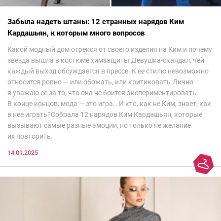
Забыла надеть штаны: 12 странных нарядов Ким
Кардашьян, к которым много вопросов
Какой модный дом отрекся от своего изделия на Ким и почему
звезда вышла в костюме химзащиты.Девушка-скандал, чей
каждый выход обсуждается в прессе. К ее стилю невозможно
относится ровно — или обожать, или критиковать.Лично
я уважаю ее за то, что она не боится экспериментировать.
В конце концов, мода — это игра… И кто, как не Ким, знает, как
в нее играть?Собрала 12 нарядов Ким Кардашьян, которые
вызывают самые разные эмоции, но только не желание
их повторить.
14.01.2025