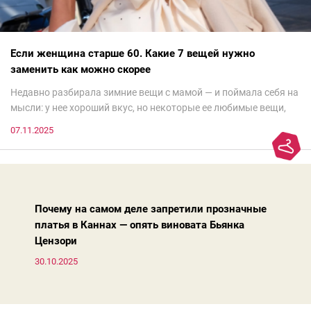
Если женщина старше 60. Какие 7 вещей нужно
заменить как можно скорее
Недавно разбирала зимние вещи с мамой — и поймала себя на
мысли: у нее хороший вкус, но некоторые ее любимые вещи,
которые она считает «классикой на века», на самом деле
07.11.2025
добавляют ей лет.И проблема не в том, что они вышли из
моды. Вовсе нет.Проблема в том, что сама мода сделала шаг
вперед, и изменились нюансы: посадка брюк стала выше, крой
жакета — свободнее, а фактура свитера — лаконичнее.
Почему на самом деле запретили прозначные
платья в Каннах — опять виновата Бьянка
Цензори
30.10.2025