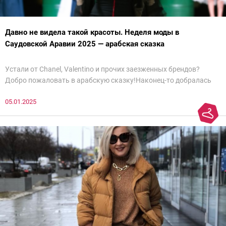
Давно не видела такой красоты. Неделя моды в
Саудовской Аравии 2025 — арабская сказка
Устали от Chanel, Valentino и прочих заезженных брендов?
Добро пожаловать в арабскую сказку!Наконец-то добралась
до просмотра недели моды в Саудовской Аравии. Рассмотрела
05.01.2025
все и осталась под глубоким впечатлением. Национальный
колорит Ближнего Востока на современный манер — это
невероятно красиво.Все стереотипы, какие были у меня насчет
арабских дизайнеров, рассеялись как дым. А столько красоты
сегодня сложно увидеть на других известных неделях
мод.Самое интересное сейчас покажу ?