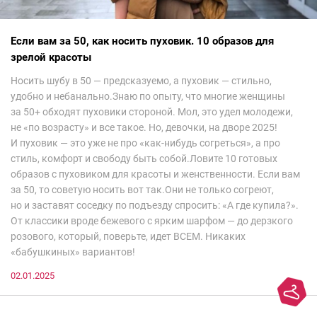
Если вам за 50, как носить пуховик. 10 образов для
зрелой красоты
Носить шубу в 50 — предсказуемо, а пуховик — стильно,
удобно и небанально.Знаю по опыту, что многие женщины
за 50+ обходят пуховики стороной. Мол, это удел молодежи,
не «по возрасту» и все такое. Но, девочки, на дворе 2025!
И пуховик — это уже не про «как-нибудь согреться», а про
стиль, комфорт и свободу быть собой.Ловите 10 готовых
образов с пуховиком для красоты и женственности. Если вам
за 50, то советую носить вот так.Они не только согреют,
но и заставят соседку по подъезду спросить: «А где купила?».
От классики вроде бежевого с ярким шарфом — до дерзкого
розового, который, поверьте, идет ВСЕМ. Никаких
«бабушкиных» вариантов!
02.01.2025