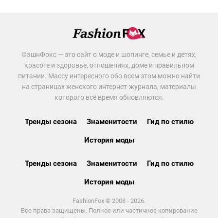
ФэшнФокс — это сайт о моде и шопинге, семье и детях,
красоте и здоровье, отношениях, доме и правильном
питании. Массу интересного обо всем этом можно найти
на страницах женского интернет-журнала, материалы
которого всё время обновляются.
Тренды сезона
Знаменитости
Гид по стилю
История моды
Тренды сезона
Знаменитости
Гид по стилю
История моды
FashionFox © 2008 - 2026.
Все права защищены. Полное или частичное копирование