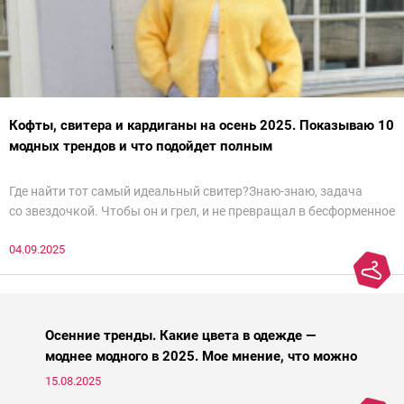
Кофты, свитера и кардиганы на осень 2025. Показываю 10
модных трендов и что подойдет полным
Где найти тот самый идеальный свитер?Знаю-знаю, задача
со звездочкой. Чтобы он и грел, и не превращал в бесформенное
нечто, и стройнил, и был в тренде… Голова кругом!Спокойно, без
04.09.2025
паники.
Осенние тренды. Какие цвета в одежде —
моднее модного в 2025. Мое мнение, что можно
носить, а что нет
15.08.2025