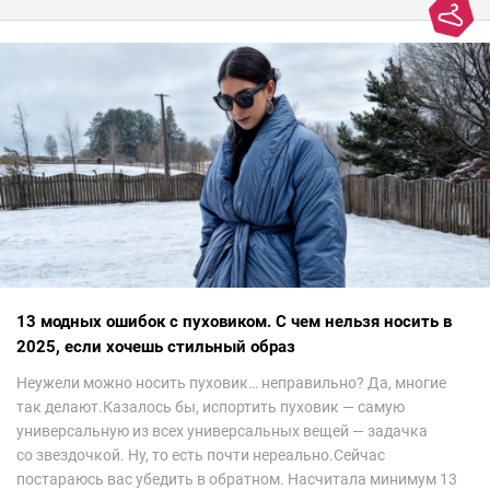
13 модных ошибок с пуховиком. С чем нельзя носить в
2025, если хочешь стильный образ
Неужели можно носить пуховик… неправильно? Да, многие
так делают.Казалось бы, испортить пуховик — самую
универсальную из всех универсальных вещей — задачка
со звездочкой. Ну, то есть почти нереально.Сейчас
постараюсь вас убедить в обратном. Насчитала минимум 13