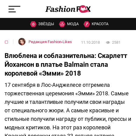
ЗВЁЗДЫ
МОДА
КРАСОТА
▢
Редакция Fashion-Likes
11.10.2018
2581
Влюблена и соблазнительна: Скарлетт
Йохансон в платье Balmain стала
королевой «Эмми» 2018
17 сентября в Лос-Анджелесе отгремела
торжественная церемония «Эмми» 2018. Самые
лучшие и талантливые получили свои награды
от специального жюри. А самые красивые и
стильные получили награду от публики, прессы и
модных критиков. На этот раз королевой
Красной дорожки стала 33-летняя актриса