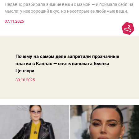
Недавно разбирала зимние вещи с мамой — и поймала себя на
мысли: у нее хороший вкус, но некоторые ее любимые вещи,
которые она считает «классикой на века», на самом деле
07.11.2025
добавляют ей лет.И проблема не в том, что они вышли из
моды. Вовсе нет.Проблема в том, что сама мода сделала шаг
вперед, и изменились нюансы: посадка брюк стала выше, крой
жакета — свободнее, а фактура свитера — лаконичнее.
Почему на самом деле запретили прозначные
платья в Каннах — опять виновата Бьянка
Цензори
30.10.2025