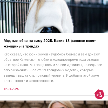
Модные юбки на зиму 2025. Какие 13 фасонов носят
женщины в трендах
Кто сказал, что юбки зимой неудобно? Сейчас я вам докажу
обратное.Кажется, что юбки в холодное время года отходят
на второй план. Мы чаще носим брюки и джинсы, но ведь все
легко изменить. Ловите 13 трендовых моделей, которые
выведут ваш стиль, но новый уровень. И добавят этой зиме
элегантности и женственности.
12.01.2025