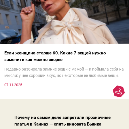
Если женщина старше 60. Какие 7 вещей нужно
заменить как можно скорее
Недавно разбирала зимние вещи с мамой — и поймала себя на
мысли: у нее хороший вкус, но некоторые ее любимые вещи,
которые она считает «классикой на века», на самом деле
07.11.2025
добавляют ей лет.И проблема не в том, что они вышли из
моды. Вовсе нет.Проблема в том, что сама мода сделала шаг
вперед, и изменились нюансы: посадка брюк стала выше, крой
жакета — свободнее, а фактура свитера — лаконичнее.
Почему на самом деле запретили прозначные
платья в Каннах — опять виновата Бьянка