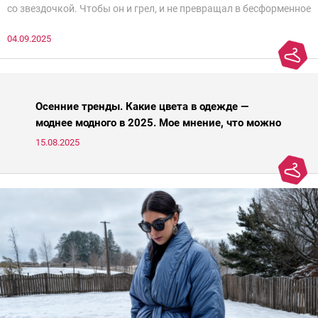
со звездочкой. Чтобы он и грел, и не превращал в бесформенное
нечто, и стройнил, и был в тренде… Голова кругом!Спокойно, без
04.09.2025
паники.
Осенние тренды. Какие цвета в одежде —
моднее модного в 2025. Мое мнение, что можно
носить, а что нет
15.08.2025