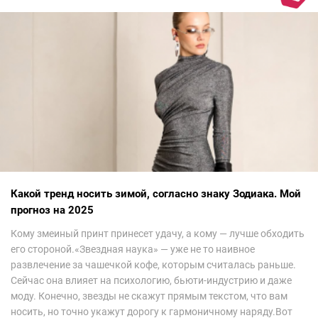
Какой тренд носить зимой, согласно знаку Зодиака. Мой
прогноз на 2025
Кому змеиный принт принесет удачу, а кому — лучше обходить
его стороной.«Звездная наука» — уже не то наивное
развлечение за чашечкой кофе, которым считалась раньше.
Сейчас она влияет на психологию, бьюти-индустрию и даже
моду. Конечно, звезды не скажут прямым текстом, что вам
носить, но точно укажут дорогу к гармоничному наряду.Вот