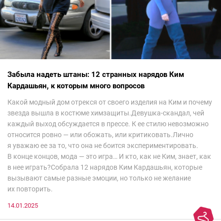
Забыла надеть штаны: 12 странных нарядов Ким
Кардашьян, к которым много вопросов
Какой модный дом отрекся от своего изделия на Ким и почему
звезда вышла в костюме химзащиты.Девушка-скандал, чей
каждый выход обсуждается в прессе. К ее стилю невозможно
относится ровно — или обожать, или критиковать.Лично
я уважаю ее за то, что она не боится экспериментировать.
В конце концов, мода — это игра… И кто, как не Ким, знает, как
в нее играть?Собрала 12 нарядов Ким Кардашьян, которые
вызывают самые разные эмоции, но только не желание
их повторить.
14.01.2025