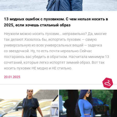
13 модных ошибок с пуховиком. С чем нельзя носить в
2025, если хочешь стильный образ
Неужели можно носить пуховик… неправильно? Да, многие
так делают.Казалось бы, испортить пуховик — самую
универсальную из всех универсальных вещей — задачка
со звездочкой. Ну, то есть почти нереально.Сейчас
постараюсь вас убедить в обратном. Насчитала минимум 13
сочетаний, которые легко испортят зимний образ. Вот так
носить пуховик НЕ модно и НЕ стильно.
20.01.2025