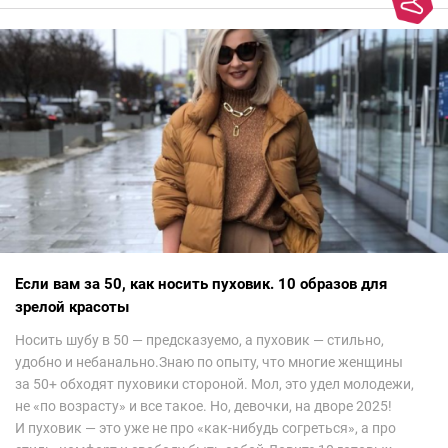
колорит Ближнего Востока на современный манер — это
невероятно красиво.Все стереотипы, какие были у меня насчет
арабских дизайнеров, рассеялись как дым. А столько красоты
сегодня сложно увидеть на других известных неделях
мод.Самое интересное сейчас покажу ?
Если вам за 50, как носить пуховик. 10 образов для
зрелой красоты
Носить шубу в 50 — предсказуемо, а пуховик — стильно,
удобно и небанально.Знаю по опыту, что многие женщины
за 50+ обходят пуховики стороной. Мол, это удел молодежи,
не «по возрасту» и все такое. Но, девочки, на дворе 2025!
И пуховик — это уже не про «как-нибудь согреться», а про