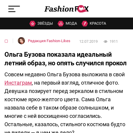
ЗВЁЗДЫ
МОДА
КРАСОТА
▢
Редакция Fashion-Likes
12.07.2019
1911
Ольга Бузова показала идеальный
летний образ, но опять случился прокол
Совсем недавно Ольга Бузова выложила в свой
Инстаграм
, на первый взгляд, отличное фото.
Девушка позирует перед зеркалом в стильном
костюме ярко-желтого цвета. Сама Ольга
назвала себе в таком образе солнышком, и
многие с ней восхищенно согласились.
Остальные, казалось, стильного костюма будто
не видели — в чем же дело?