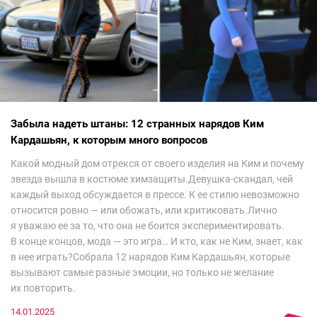
Забыла надеть штаны: 12 странных нарядов Ким
Кардашьян, к которым много вопросов
Какой модный дом отрекся от своего изделия на Ким и почему
звезда вышла в костюме химзащиты.Девушка-скандал, чей
каждый выход обсуждается в прессе. К ее стилю невозможно
относится ровно — или обожать, или критиковать.Лично
я уважаю ее за то, что она не боится экспериментировать.
В конце концов, мода — это игра… И кто, как не Ким, знает, как
в нее играть?Собрала 12 нарядов Ким Кардашьян, которые
вызывают самые разные эмоции, но только не желание
их повторить.
14.01.2025