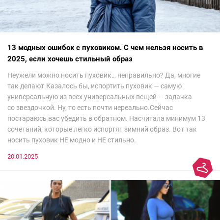
13 модных ошибок с пуховиком. С чем нельзя носить в
2025, если хочешь стильный образ
Неужели можно носить пуховик… неправильно? Да, многие
так делают.Казалось бы, испортить пуховик — самую
универсальную из всех универсальных вещей — задачка
со звездочкой. Ну, то есть почти нереально.Сейчас
постараюсь вас убедить в обратном. Насчитала минимум 13
сочетаний, которые легко испортят зимний образ. Вот так
носить пуховик НЕ модно и НЕ стильно.
20.01.2025