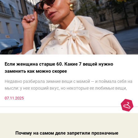
Если женщина старше 60. Какие 7 вещей нужно
заменить как можно скорее
Недавно разбирала зимние вещи с мамой — и поймала себя на
мысли: у нее хороший вкус, но некоторые ее любимые вещи,
которые она считает «классикой на века», на самом деле
07.11.2025
добавляют ей лет.И проблема не в том, что они вышли из
моды. Вовсе нет.Проблема в том, что сама мода сделала шаг
вперед, и изменились нюансы: посадка брюк стала выше, крой
жакета — свободнее, а фактура свитера — лаконичнее.
Почему на самом деле запретили прозначные