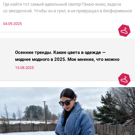
Где найти тот самый идеальный свитер?Знаю-знаю, задача
со звездочкой. Чтобы он и грел, и не превращал в бесформенное
нечто, и стройнил, и был в тренде… Голова кругом!Спокойно, без
04.09.2025
паники.
Осенние тренды. Какие цвета в одежде —
моднее модного в 2025. Мое мнение, что можно
носить, а что нет
15.08.2025