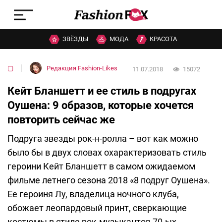
ЗВЁЗДЫ
МОДА
КРАСОТА
▢
Редакция Fashion-Likes
11.07.2018
15072
Кейт Бланшетт и ее стиль в подругах
Оушена: 9 образов, которые хочется
повторить сейчас же
Подруга звезды рок-н-ролла – вот как можно
было бы в двух словах охарактеризовать стиль
героини Кейт Бланшетт в самом ожидаемом
фильме летнего сезона 2018 «8 подруг Оушена».
Ее героиня Лу, владелица ночного клуба,
обожает леопардовый принт, сверкающие
костюмы в стиле рок-музыкантов 70-ых,