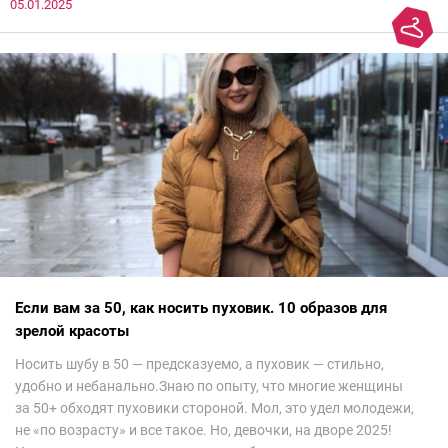
05.01.2025
все и осталась под глубоким впечатлением. Национальный
колорит Ближнего Востока на современный манер — это
невероятно красиво.Все стереотипы, какие были у меня насчет
арабских дизайнеров, рассеялись как дым. А столько красоты
сегодня сложно увидеть на других известных неделях
мод.Самое интересное сейчас покажу ?
Если вам за 50, как носить пуховик. 10 образов для
зрелой красоты
Носить шубу в 50 — предсказуемо, а пуховик — стильно,
удобно и небанально.Знаю по опыту, что многие женщины
за 50+ обходят пуховики стороной. Мол, это удел молодежи,
не «по возрасту» и все такое. Но, девочки, на дворе 2025!