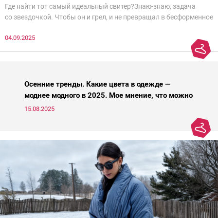
Где найти тот самый идеальный свитер?Знаю-знаю, задача
со звездочкой. Чтобы он и грел, и не превращал в бесформенное
нечто, и стройнил, и был в тренде… Голова кругом!Спокойно, без
04.09.2025
паники.
Осенние тренды. Какие цвета в одежде —
моднее модного в 2025. Мое мнение, что можно
носить, а что нет
15.08.2025