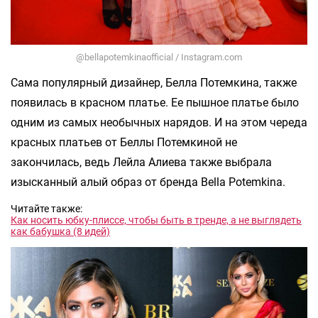
@bellapotemkinaofficial / Instagram.com
Сама популярный дизайнер, Белла Потемкина, также
появилась в красном платье. Ее пышное платье было
одним из самых необычных нарядов. И на этом череда
красных платьев от Беллы Потемкиной не
закончилась, ведь Лейла Алиева также выбрала
изысканный алый образ от бренда Bella Potemkina.
Читайте также:
Как носить юбку-плиссе, чтобы быть в тренде, а не выглядеть
как бабушка (8 идей)