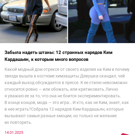
Забыла надеть штаны: 12 странных нарядов Ким
Кардашьян, к которым много вопросов
Какой модный дом отрекся от своего изделия на Ким и почему
звезда вышла в костюме химзащиты.Девушка-скандал, чей
каждый выход обсуждается в прессе. К ее стилю невозможно
относится ровно — или обожать, или критиковать.Лично
я уважаю ее за то, что она не боится экспериментировать.
В конце концов, мода — это игра… И кто, как не Ким, знает, как
в нее играть?Собрала 12 нарядов Ким Кардашьян, которые
вызывают самые разные эмоции, но только не желание
их повторить.
14.01.2025