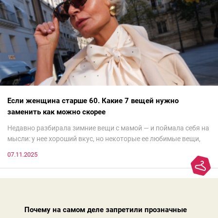
Если женщина старше 60. Какие 7 вещей нужно
заменить как можно скорее
Недавно разбирала зимние вещи с мамой — и поймала себя на
мысли: у нее хороший вкус, но некоторые ее любимые вещи,
которые она считает «классикой на века», на самом деле
07.11.2025
добавляют ей лет.И проблема не в том, что они вышли из
моды. Вовсе нет.Проблема в том, что сама мода сделала шаг
вперед, и изменились нюансы: посадка брюк стала выше, крой
жакета — свободнее, а фактура свитера — лаконичнее.
Почему на самом деле запретили прозначные