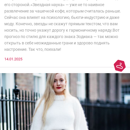
его стороной.«Звездная наука» — уже не то наивное
развлечение за чашечкой кофе, которым считалась раньше.
Сейчас она влияет на психологию, бьюти-индустрию и даже
моду. Конечно, звезды не скажут прямым текстом, что вам
носить, но точно укажут дорогу к гармоничному наряду.Вот
прогноз по стилю для каждого знака Зодиака — так можно
открыть в себе неожиданные грани и здорово поднять
настроение. Так что, поехали!
14.01.2025