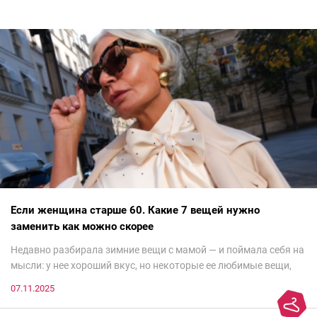
Если женщина старше 60. Какие 7 вещей нужно
заменить как можно скорее
Недавно разбирала зимние вещи с мамой — и поймала себя на
мысли: у нее хороший вкус, но некоторые ее любимые вещи,
которые она считает «классикой на века», на самом деле
07.11.2025
добавляют ей лет.И проблема не в том, что они вышли из
моды. Вовсе нет.Проблема в том, что сама мода сделала шаг