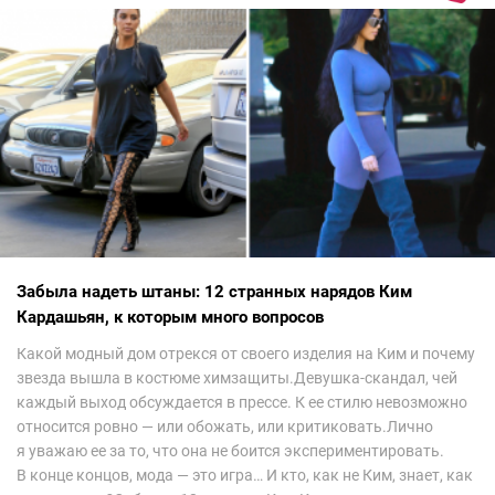
Забыла надеть штаны: 12 странных нарядов Ким
Кардашьян, к которым много вопросов
Какой модный дом отрекся от своего изделия на Ким и почему
звезда вышла в костюме химзащиты.Девушка-скандал, чей
каждый выход обсуждается в прессе. К ее стилю невозможно
относится ровно — или обожать, или критиковать.Лично
я уважаю ее за то, что она не боится экспериментировать.
В конце концов, мода — это игра… И кто, как не Ким, знает, как