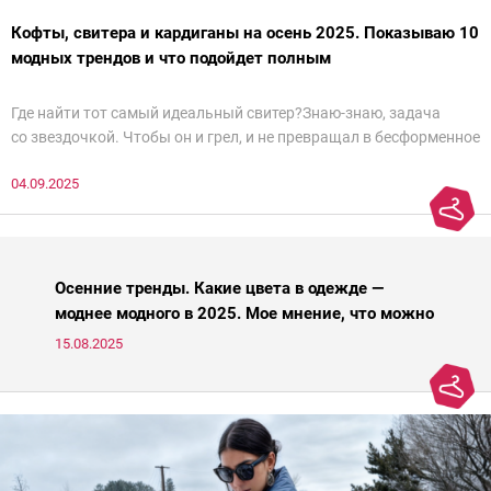
Кофты, свитера и кардиганы на осень 2025. Показываю 10
модных трендов и что подойдет полным
Где найти тот самый идеальный свитер?Знаю-знаю, задача
со звездочкой. Чтобы он и грел, и не превращал в бесформенное
нечто, и стройнил, и был в тренде… Голова кругом!Спокойно, без
04.09.2025
паники.
Осенние тренды. Какие цвета в одежде —
моднее модного в 2025. Мое мнение, что можно
носить, а что нет
15.08.2025