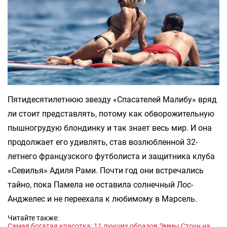
Пятидесятилетнюю звезду «Спасателей Малибу» вряд
ли стоит представлять, потому как обворожительную
пышногрудую блондинку и так знает весь мир. И она
продолжает его удивлять, став возлюбленной 32-
летнего французского футболиста и защитника клуба
«Севилья» Адиля Рами. Почти год они встречались
тайно, пока Памела не оставила солнечный Лос-
Анджелес и не переехала к любимому в Марсель.
Читайте также:
Самая богатая красотка: 11 лучших образов Эммы Стоун на