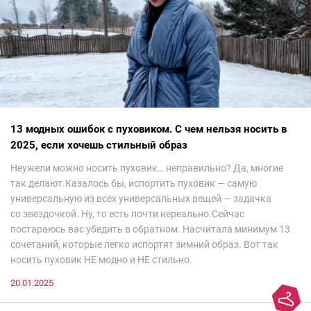
13 модных ошибок с пуховиком. С чем нельзя носить в
2025, если хочешь стильный образ
Неужели можно носить пуховик… неправильно? Да, многие
так делают.Казалось бы, испортить пуховик — самую
универсальную из всех универсальных вещей — задачка
со звездочкой. Ну, то есть почти нереально.Сейчас
постараюсь вас убедить в обратном. Насчитала минимум 13
сочетаний, которые легко испортят зимний образ. Вот так
носить пуховик НЕ модно и НЕ стильно.
20.01.2025