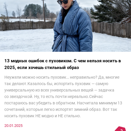
13 модных ошибок с пуховиком. С чем нельзя носить в
2025, если хочешь стильный образ
Неужели можно носить пуховик… неправильно? Да, многие
так делают.Казалось бы, испортить пуховик — самую
универсальную из всех универсальных вещей — задачка
со звездочкой. Ну, то есть почти нереально.Сейчас
постараюсь вас убедить в обратном. Насчитала минимум 13
сочетаний, которые легко испортят зимний образ. Вот так
носить пуховик НЕ модно и НЕ стильно.
20.01.2025