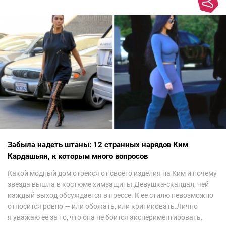
Забыла надеть штаны: 12 странных нарядов Ким
Кардашьян, к которым много вопросов
Какой модный дом отрекся от своего изделия на Ким и почему
звезда вышла в костюме химзащиты.Девушка-скандал, чей
каждый выход обсуждается в прессе. К ее стилю невозможно
относится ровно — или обожать, или критиковать.Лично
я уважаю ее за то, что она не боится экспериментировать.