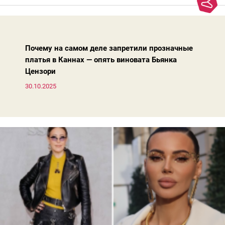
моды. Вовсе нет.Проблема в том, что сама мода сделала шаг
вперед, и изменились нюансы: посадка брюк стала выше, крой
жакета — свободнее, а фактура свитера — лаконичнее.
Почему на самом деле запретили прозначные
платья в Каннах — опять виновата Бьянка
Цензори
30.10.2025