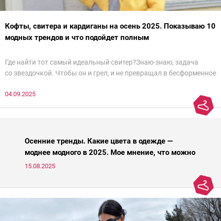
Кофты, свитера и кардиганы на осень 2025. Показываю 10
модных трендов и что подойдет полным
Где найти тот самый идеальный свитер?Знаю-знаю, задача
со звездочкой. Чтобы он и грел, и не превращал в бесформенное
нечто, и стройнил, и был в тренде… Голова кругом!Спокойно, без
04.09.2025
паники.
Осенние тренды. Какие цвета в одежде —
моднее модного в 2025. Мое мнение, что можно
носить, а что нет
15.08.2025