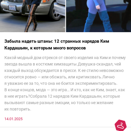
Забыла надеть штаны: 12 странных нарядов Ким
Кардашьян, к которым много вопросов
Какой модный дом отрекся от своего изделия на Ким и почему
звезда вышла в костюме химзащиты.Девушка-скандал, чей
каждый выход обсуждается в прессе. К ее стилю невозможно
относится ровно — или обожать, или критиковать.Лично
я уважаю ее за то, что она не боится экспериментировать.
В конце концов, мода — это игра… И кто, как не Ким, знает, как
в нее играть?Собрала 12 нарядов Ким Кардашьян, которые
вызывают самые разные эмоции, но только не желание
их повторить.
14.01.2025