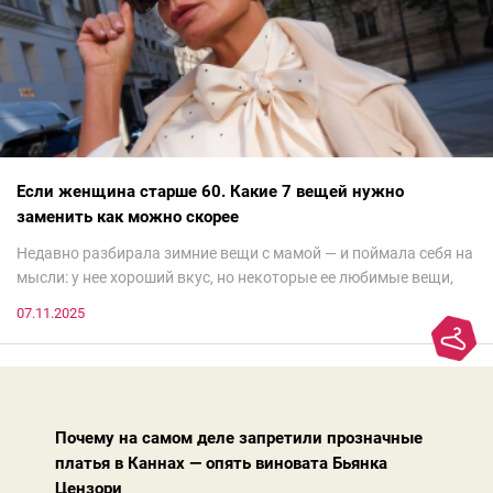
Если женщина старше 60. Какие 7 вещей нужно
заменить как можно скорее
Недавно разбирала зимние вещи с мамой — и поймала себя на
мысли: у нее хороший вкус, но некоторые ее любимые вещи,
которые она считает «классикой на века», на самом деле
07.11.2025
добавляют ей лет.И проблема не в том, что они вышли из
моды. Вовсе нет.Проблема в том, что сама мода сделала шаг
вперед, и изменились нюансы: посадка брюк стала выше, крой
жакета — свободнее, а фактура свитера — лаконичнее.
Почему на самом деле запретили прозначные
платья в Каннах — опять виновата Бьянка
Цензори