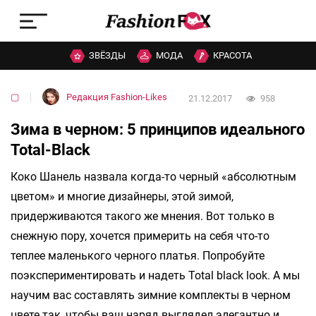
ЗВЁЗДЫ
МОДА
КРАСОТА
▢
Редакция Fashion-Likes
21.12.2017
958
Зима в черном: 5 принципов идеального
Total-Black
Коко Шанель назвала когда-то черный «абсолютным
цветом» и многие дизайнеры, этой зимой,
придерживаются такого же мнения. Вот только в
снежную пору, хочется примерить на себя что-то
теплее маленького черного платья. Попробуйте
поэкспериментировать и надеть Total black look. А мы
научим вас составлять зимние комплекты в черном
цвете так, чтобы ваш наряд выглядел элегантно и