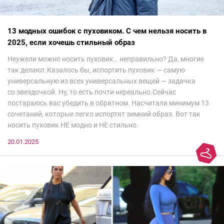
13 модных ошибок с пуховиком. С чем нельзя носить в
2025, если хочешь стильный образ
Неужели можно носить пуховик… неправильно? Да, многие
так делают.Казалось бы, испортить пуховик — самую
универсальную из всех универсальных вещей — задачка
со звездочкой. Ну, то есть почти нереально.Сейчас
постараюсь вас убедить в обратном. Насчитала минимум 13
сочетаний, которые легко испортят зимний образ. Вот так
носить пуховик НЕ модно и НЕ стильно.
20.01.2025