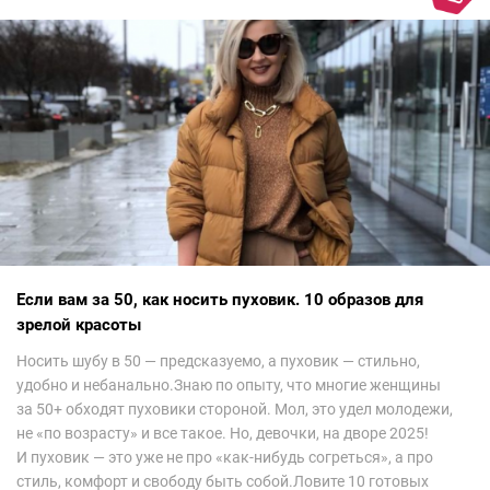
невероятно красиво.Все стереотипы, какие были у меня насчет
арабских дизайнеров, рассеялись как дым. А столько красоты
сегодня сложно увидеть на других известных неделях
мод.Самое интересное сейчас покажу ?
Если вам за 50, как носить пуховик. 10 образов для
зрелой красоты
Носить шубу в 50 — предсказуемо, а пуховик — стильно,
удобно и небанально.Знаю по опыту, что многие женщины
за 50+ обходят пуховики стороной. Мол, это удел молодежи,
не «по возрасту» и все такое. Но, девочки, на дворе 2025!
И пуховик — это уже не про «как-нибудь согреться», а про
стиль, комфорт и свободу быть собой.Ловите 10 готовых