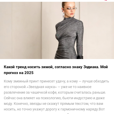
Какой тренд носить зимой, согласно знаку Зодиака. Мой
прогноз на 2025
Кому змеиный принт принесет удачу, а кому — лучше обходить
его стороной.«Звездная наука» — уже не то наивное
развлечение за чашечкой кофе, которым считалась раньше.
Сейчас она влияет на психологию, бьюти-индустрию и даже
моду. Конечно, звезды не скажут прямым текстом, что вам
носить, но точно укажут дорогу к гармоничному наряду.Вот