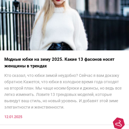
Модные юбки на зиму 2025. Какие 13 фасонов носят
женщины в трендах
Кто сказал, что юбки зимой неудобно? Сейчас я вам докажу
обратное.Кажется, что юбки в холодное время года отходят
на второй план. Мы чаще носим брюки и джинсы, но ведь все
легко изменить. Ловите 13 трендовых моделей, которые
выведут ваш стиль, но новый уровень. И добавят этой зиме
элегантности и женственности.
12.01.2025