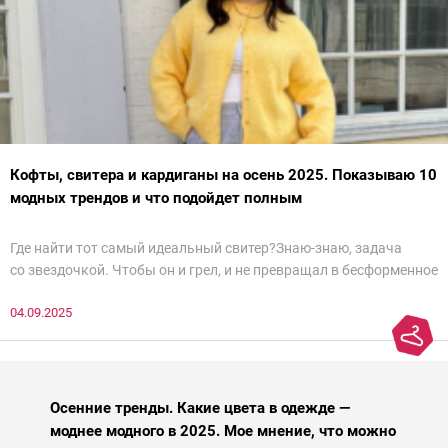
Кофты, свитера и кардиганы на осень 2025. Показываю 10
модных трендов и что подойдет полным
Где найти тот самый идеальный свитер?Знаю-знаю, задача
со звездочкой. Чтобы он и грел, и не превращал в бесформенное
нечто, и стройнил, и был в тренде… Голова кругом!Спокойно, без
04.09.2025
паники.
Осенние тренды. Какие цвета в одежде —
моднее модного в 2025. Мое мнение, что можно