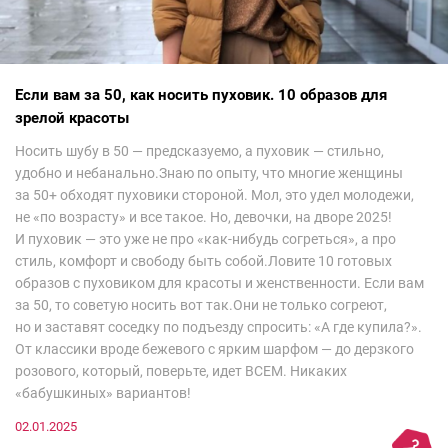
Если вам за 50, как носить пуховик. 10 образов для
зрелой красоты
Носить шубу в 50 — предсказуемо, а пуховик — стильно,
удобно и небанально.Знаю по опыту, что многие женщины
за 50+ обходят пуховики стороной. Мол, это удел молодежи,
не «по возрасту» и все такое. Но, девочки, на дворе 2025!
И пуховик — это уже не про «как-нибудь согреться», а про
стиль, комфорт и свободу быть собой.Ловите 10 готовых
образов с пуховиком для красоты и женственности. Если вам
за 50, то советую носить вот так.Они не только согреют,
но и заставят соседку по подъезду спросить: «А где купила?».
От классики вроде бежевого с ярким шарфом — до дерзкого
розового, который, поверьте, идет ВСЕМ. Никаких
«бабушкиных» вариантов!
02.01.2025