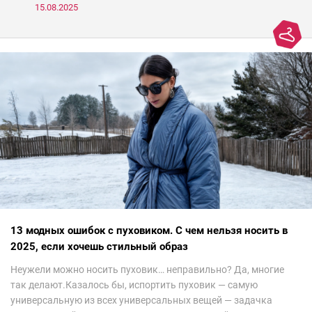
носить, а что нет
15.08.2025
13 модных ошибок с пуховиком. С чем нельзя носить в
2025, если хочешь стильный образ
Неужели можно носить пуховик… неправильно? Да, многие
так делают.Казалось бы, испортить пуховик — самую
универсальную из всех универсальных вещей — задачка