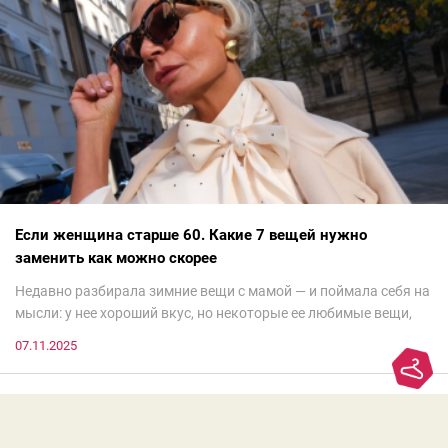
Если женщина старше 60. Какие 7 вещей нужно
заменить как можно скорее
Недавно разбирала зимние вещи с мамой — и поймала себя на
мысли: у нее хороший вкус, но некоторые ее любимые вещи,
которые она считает «классикой на века», на самом деле
07.11.2025
добавляют ей лет.И проблема не в том, что они вышли из
моды. Вовсе нет.Проблема в том, что сама мода сделала шаг
вперед, и изменились нюансы: посадка брюк стала выше, крой
жакета — свободнее, а фактура свитера — лаконичнее.