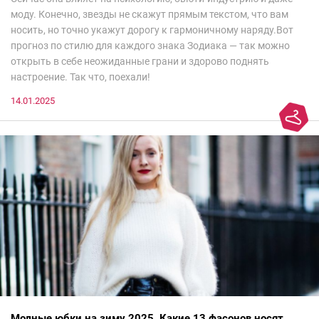
моду. Конечно, звезды не скажут прямым текстом, что вам
носить, но точно укажут дорогу к гармоничному наряду.Вот
прогноз по стилю для каждого знака Зодиака — так можно
открыть в себе неожиданные грани и здорово поднять
настроение. Так что, поехали!
14.01.2025
Модные юбки на зиму 2025. Какие 13 фасонов носят