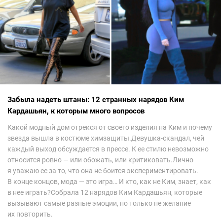
Забыла надеть штаны: 12 странных нарядов Ким
Кардашьян, к которым много вопросов
Какой модный дом отрекся от своего изделия на Ким и почему
звезда вышла в костюме химзащиты.Девушка-скандал, чей
каждый выход обсуждается в прессе. К ее стилю невозможно
относится ровно — или обожать, или критиковать.Лично
я уважаю ее за то, что она не боится экспериментировать.
В конце концов, мода — это игра… И кто, как не Ким, знает, как
в нее играть?Собрала 12 нарядов Ким Кардашьян, которые
вызывают самые разные эмоции, но только не желание
их повторить.