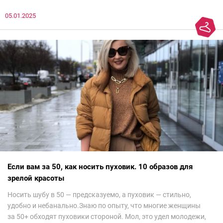
до просмотра недели моды в Саудовской Аравии. Рассмотрела
05.01.2025
все и осталась под глубоким впечатлением. Национальный
колорит Ближнего Востока на современный манер — это
невероятно красиво.Все стереотипы, какие были у меня насчет
арабских дизайнеров, рассеялись как дым. А столько красоты
сегодня сложно увидеть на других известных неделях
мод.Самое интересное сейчас покажу ?
Если вам за 50, как носить пуховик. 10 образов для
зрелой красоты
Носить шубу в 50 — предсказуемо, а пуховик — стильно,
удобно и небанально.Знаю по опыту, что многие женщины
за 50+ обходят пуховики стороной. Мол, это удел молодежи,