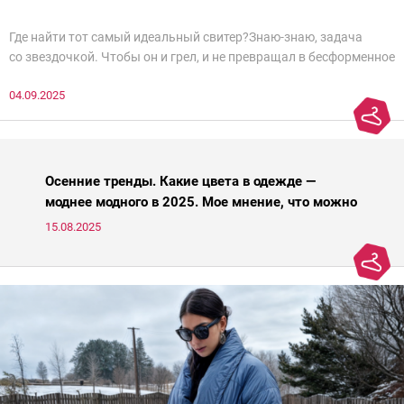
Где найти тот самый идеальный свитер?Знаю-знаю, задача
со звездочкой. Чтобы он и грел, и не превращал в бесформенное
нечто, и стройнил, и был в тренде… Голова кругом!Спокойно, без
04.09.2025
паники.
Осенние тренды. Какие цвета в одежде —
моднее модного в 2025. Мое мнение, что можно
носить, а что нет
15.08.2025