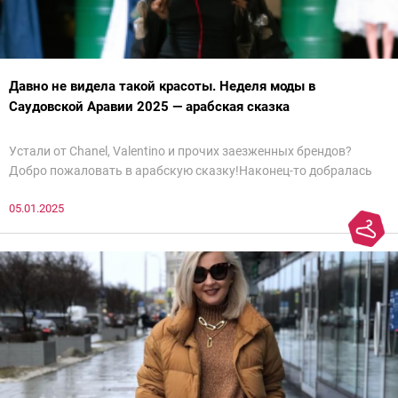
Давно не видела такой красоты. Неделя моды в
Саудовской Аравии 2025 — арабская сказка
Устали от Chanel, Valentino и прочих заезженных брендов?
Добро пожаловать в арабскую сказку!Наконец-то добралась
до просмотра недели моды в Саудовской Аравии. Рассмотрела
05.01.2025
все и осталась под глубоким впечатлением. Национальный
колорит Ближнего Востока на современный манер — это
невероятно красиво.Все стереотипы, какие были у меня насчет
арабских дизайнеров, рассеялись как дым. А столько красоты
сегодня сложно увидеть на других известных неделях
мод.Самое интересное сейчас покажу ?