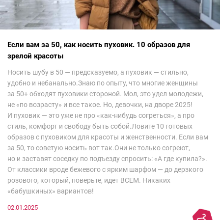
Если вам за 50, как носить пуховик. 10 образов для
зрелой красоты
Носить шубу в 50 — предсказуемо, а пуховик — стильно,
удобно и небанально.Знаю по опыту, что многие женщины
за 50+ обходят пуховики стороной. Мол, это удел молодежи,
не «по возрасту» и все такое. Но, девочки, на дворе 2025!
И пуховик — это уже не про «как-нибудь согреться», а про
стиль, комфорт и свободу быть собой.Ловите 10 готовых
образов с пуховиком для красоты и женственности. Если вам
за 50, то советую носить вот так.Они не только согреют,
но и заставят соседку по подъезду спросить: «А где купила?».
От классики вроде бежевого с ярким шарфом — до дерзкого
розового, который, поверьте, идет ВСЕМ. Никаких
«бабушкиных» вариантов!
02.01.2025