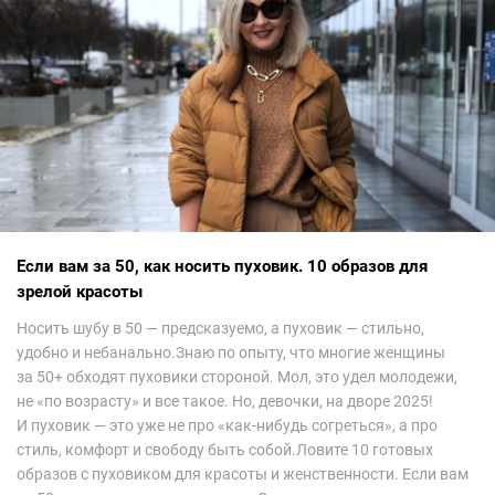
арабских дизайнеров, рассеялись как дым. А столько красоты
сегодня сложно увидеть на других известных неделях
мод.Самое интересное сейчас покажу ?
Если вам за 50, как носить пуховик. 10 образов для
зрелой красоты
Носить шубу в 50 — предсказуемо, а пуховик — стильно,
удобно и небанально.Знаю по опыту, что многие женщины
за 50+ обходят пуховики стороной. Мол, это удел молодежи,
не «по возрасту» и все такое. Но, девочки, на дворе 2025!
И пуховик — это уже не про «как-нибудь согреться», а про
стиль, комфорт и свободу быть собой.Ловите 10 готовых
образов с пуховиком для красоты и женственности. Если вам