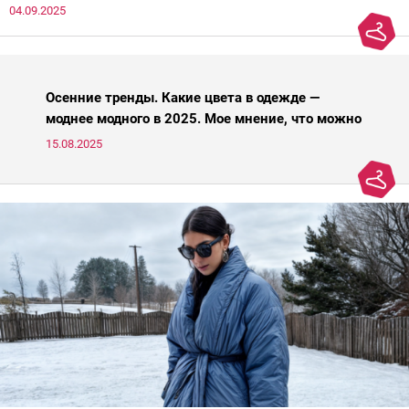
04.09.2025
паники.
Осенние тренды. Какие цвета в одежде —
моднее модного в 2025. Мое мнение, что можно
носить, а что нет
15.08.2025