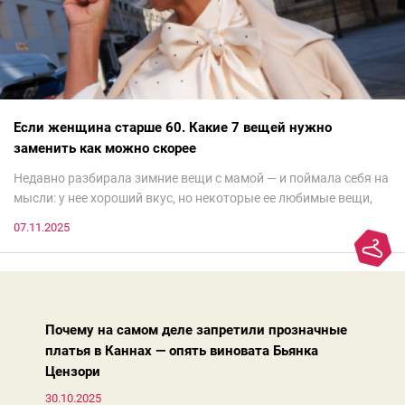
Если женщина старше 60. Какие 7 вещей нужно
заменить как можно скорее
Недавно разбирала зимние вещи с мамой — и поймала себя на
мысли: у нее хороший вкус, но некоторые ее любимые вещи,
которые она считает «классикой на века», на самом деле
07.11.2025
добавляют ей лет.И проблема не в том, что они вышли из
моды. Вовсе нет.Проблема в том, что сама мода сделала шаг
вперед, и изменились нюансы: посадка брюк стала выше, крой
жакета — свободнее, а фактура свитера — лаконичнее.
Почему на самом деле запретили прозначные
платья в Каннах — опять виновата Бьянка
Цензори
30.10.2025