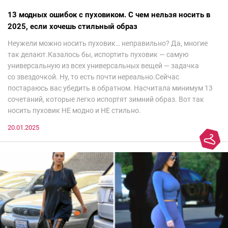
13 модных ошибок с пуховиком. С чем нельзя носить в
2025, если хочешь стильный образ
Неужели можно носить пуховик… неправильно? Да, многие
так делают.Казалось бы, испортить пуховик — самую
универсальную из всех универсальных вещей — задачка
со звездочкой. Ну, то есть почти нереально.Сейчас
постараюсь вас убедить в обратном. Насчитала минимум 13
сочетаний, которые легко испортят зимний образ. Вот так
носить пуховик НЕ модно и НЕ стильно.
20.01.2025