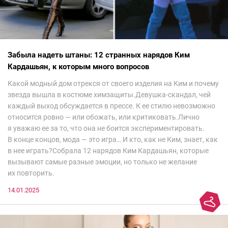
Забыла надеть штаны: 12 странных нарядов Ким
Кардашьян, к которым много вопросов
Какой модный дом отрекся от своего изделия на Ким и почему
звезда вышла в костюме химзащиты.Девушка-скандал, чей
каждый выход обсуждается в прессе. К ее стилю невозможно
относится ровно — или обожать, или критиковать.Лично
я уважаю ее за то, что она не боится экспериментировать.
В конце концов, мода — это игра… И кто, как не Ким, знает, как
в нее играть?Собрала 12 нарядов Ким Кардашьян, которые
вызывают самые разные эмоции, но только не желание
их повторить.
14.01.2025