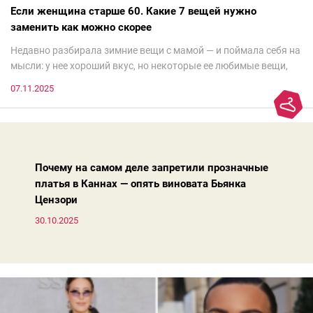
Если женщина старше 60. Какие 7 вещей нужно
заменить как можно скорее
Недавно разбирала зимние вещи с мамой — и поймала себя на
мысли: у нее хороший вкус, но некоторые ее любимые вещи,
которые она считает «классикой на века», на самом деле
07.11.2025
добавляют ей лет.И проблема не в том, что они вышли из
моды. Вовсе нет.Проблема в том, что сама мода сделала шаг
вперед, и изменились нюансы: посадка брюк стала выше, крой
жакета — свободнее, а фактура свитера — лаконичнее.
Почему на самом деле запретили прозначные
платья в Каннах — опять виновата Бьянка
Цензори
30.10.2025