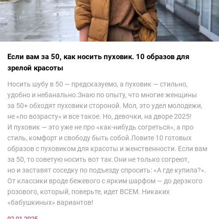
Если вам за 50, как носить пуховик. 10 образов для
зрелой красоты
Носить шубу в 50 — предсказуемо, а пуховик — стильно,
удобно и небанально.Знаю по опыту, что многие женщины
за 50+ обходят пуховики стороной. Мол, это удел молодежи,
не «по возрасту» и все такое. Но, девочки, на дворе 2025!
И пуховик — это уже не про «как-нибудь согреться», а про
стиль, комфорт и свободу быть собой.Ловите 10 готовых
образов с пуховиком для красоты и женственности. Если вам
за 50, то советую носить вот так.Они не только согреют,
но и заставят соседку по подъезду спросить: «А где купила?».
От классики вроде бежевого с ярким шарфом — до дерзкого
розового, который, поверьте, идет ВСЕМ. Никаких
«бабушкиных» вариантов!
02.01.2025