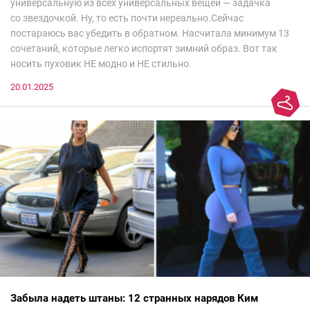
универсальную из всех универсальных вещей — задачка
со звездочкой. Ну, то есть почти нереально.Сейчас
постараюсь вас убедить в обратном. Насчитала минимум 13
сочетаний, которые легко испортят зимний образ. Вот так
носить пуховик НЕ модно и НЕ стильно.
20.01.2025
Забыла надеть штаны: 12 странных нарядов Ким