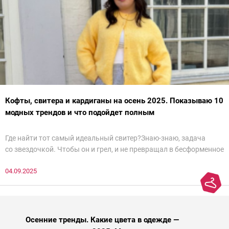
Кофты, свитера и кардиганы на осень 2025. Показываю 10
модных трендов и что подойдет полным
Где найти тот самый идеальный свитер?Знаю-знаю, задача
со звездочкой. Чтобы он и грел, и не превращал в бесформенное
нечто, и стройнил, и был в тренде… Голова кругом!Спокойно, без
04.09.2025
паники.
Осенние тренды. Какие цвета в одежде —