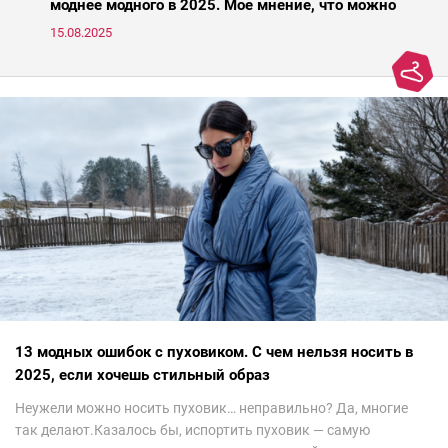
моднее модного в 2025. Мое мнение, что можно
носить, а что нет
15.08.2025
13 модных ошибок с пуховиком. С чем нельзя носить в
2025, если хочешь стильный образ
Неужели можно носить пуховик… неправильно? Да, многие
так делают.Казалось бы, испортить пуховик — самую