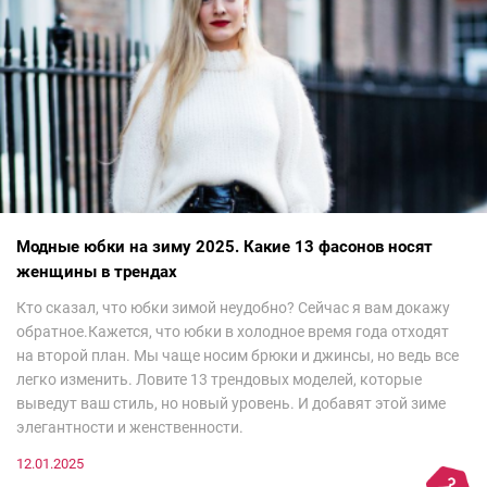
Модные юбки на зиму 2025. Какие 13 фасонов носят
женщины в трендах
Кто сказал, что юбки зимой неудобно? Сейчас я вам докажу
обратное.Кажется, что юбки в холодное время года отходят
на второй план. Мы чаще носим брюки и джинсы, но ведь все
легко изменить. Ловите 13 трендовых моделей, которые
выведут ваш стиль, но новый уровень. И добавят этой зиме
элегантности и женственности.
12.01.2025