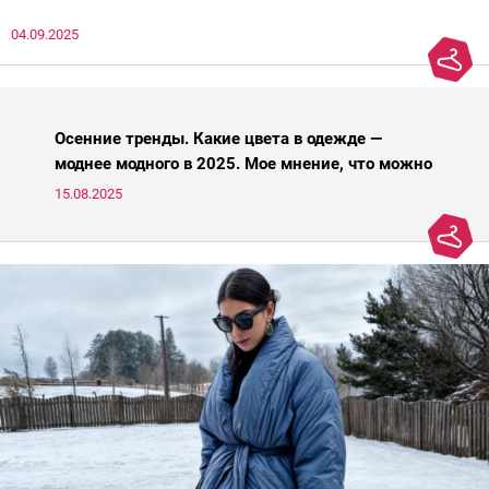
нечто, и стройнил, и был в тренде… Голова кругом!Спокойно, без
04.09.2025
паники.
Осенние тренды. Какие цвета в одежде —
моднее модного в 2025. Мое мнение, что можно
носить, а что нет
15.08.2025