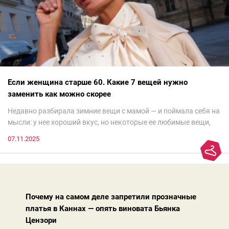
Если женщина старше 60. Какие 7 вещей нужно
заменить как можно скорее
Недавно разбирала зимние вещи с мамой — и поймала себя на
мысли: у нее хороший вкус, но некоторые ее любимые вещи,
которые она считает «классикой на века», на самом деле
07.11.2025
добавляют ей лет.И проблема не в том, что они вышли из
моды. Вовсе нет.Проблема в том, что сама мода сделала шаг
вперед, и изменились нюансы: посадка брюк стала выше, крой
жакета — свободнее, а фактура свитера — лаконичнее.
Почему на самом деле запретили прозначные
платья в Каннах — опять виновата Бьянка
Цензори