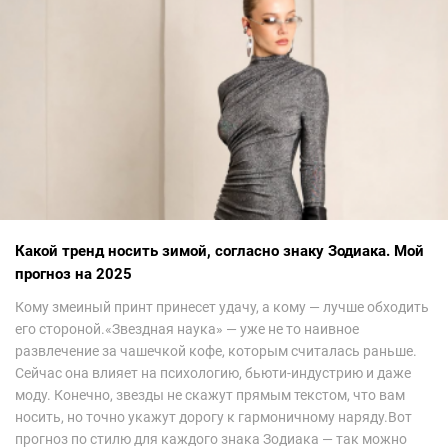
Какой тренд носить зимой, согласно знаку Зодиака. Мой
прогноз на 2025
Кому змеиный принт принесет удачу, а кому — лучше обходить
его стороной.«Звездная наука» — уже не то наивное
развлечение за чашечкой кофе, которым считалась раньше.
Сейчас она влияет на психологию, бьюти-индустрию и даже
моду. Конечно, звезды не скажут прямым текстом, что вам
носить, но точно укажут дорогу к гармоничному наряду.Вот
прогноз по стилю для каждого знака Зодиака — так можно