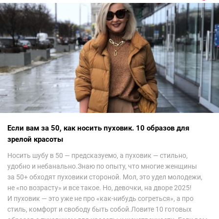
невероятно красиво.Все стереотипы, какие были у меня насчет
арабских дизайнеров, рассеялись как дым. А столько красоты
сегодня сложно увидеть на других известных неделях
мод.Самое интересное сейчас покажу ?
Если вам за 50, как носить пуховик. 10 образов для
зрелой красоты
Носить шубу в 50 — предсказуемо, а пуховик — стильно,
удобно и небанально.Знаю по опыту, что многие женщины
за 50+ обходят пуховики стороной. Мол, это удел молодежи,
не «по возрасту» и все такое. Но, девочки, на дворе 2025!
И пуховик — это уже не про «как-нибудь согреться», а про
стиль, комфорт и свободу быть собой.Ловите 10 готовых