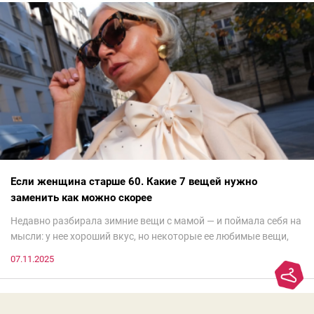
Если женщина старше 60. Какие 7 вещей нужно
заменить как можно скорее
Недавно разбирала зимние вещи с мамой — и поймала себя на
мысли: у нее хороший вкус, но некоторые ее любимые вещи,
которые она считает «классикой на века», на самом деле
07.11.2025
добавляют ей лет.И проблема не в том, что они вышли из
моды. Вовсе нет.Проблема в том, что сама мода сделала шаг
вперед, и изменились нюансы: посадка брюк стала выше, крой
жакета — свободнее, а фактура свитера — лаконичнее.