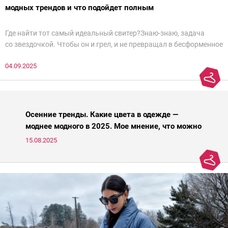
модных трендов и что подойдет полным
Где найти тот самый идеальный свитер?Знаю-знаю, задача
со звездочкой. Чтобы он и грел, и не превращал в бесформенное
нечто, и стройнил, и был в тренде… Голова кругом!Спокойно, без
04.09.2025
паники.
Осенние тренды. Какие цвета в одежде —
моднее модного в 2025. Мое мнение, что можно
носить, а что нет
15.08.2025