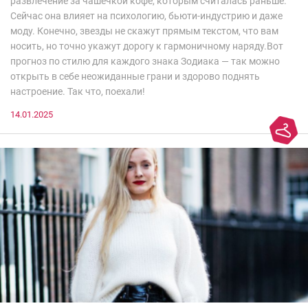
развлечение за чашечкой кофе, которым считалась раньше.
Сейчас она влияет на психологию, бьюти-индустрию и даже
моду. Конечно, звезды не скажут прямым текстом, что вам
носить, но точно укажут дорогу к гармоничному наряду.Вот
прогноз по стилю для каждого знака Зодиака — так можно
открыть в себе неожиданные грани и здорово поднять
настроение. Так что, поехали!
14.01.2025