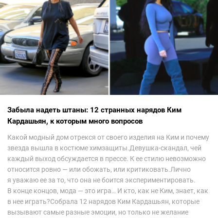
Забыла надеть штаны: 12 странных нарядов Ким
Кардашьян, к которым много вопросов
Какой модный дом отрекся от своего изделия на Ким и почему
звезда вышла в костюме химзащиты.Девушка-скандал, чей
каждый выход обсуждается в прессе. К ее стилю невозможно
относится ровно — или обожать, или критиковать.Лично
я уважаю ее за то, что она не боится экспериментировать.
В конце концов, мода — это игра… И кто, как не Ким, знает, как
в нее играть?Собрала 12 нарядов Ким Кардашьян, которые
вызывают самые разные эмоции, но только не желание