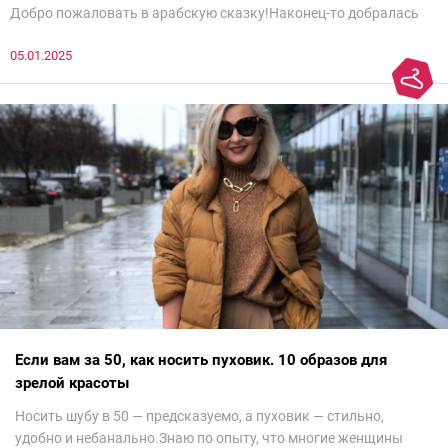
Добро пожаловать в арабскую сказку!Наконец-то добралась
до просмотра недели моды в Саудовской Аравии. Рассмотрела
05.01.2025
все и осталась под глубоким впечатлением. Национальный
колорит Ближнего Востока на современный манер — это
невероятно красиво.Все стереотипы, какие были у меня насчет
арабских дизайнеров, рассеялись как дым. А столько красоты
сегодня сложно увидеть на других известных неделях
мод.Самое интересное сейчас покажу ?
Если вам за 50, как носить пуховик. 10 образов для
зрелой красоты
Носить шубу в 50 — предсказуемо, а пуховик — стильно,
удобно и небанально.Знаю по опыту, что многие женщины