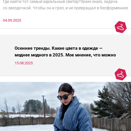
Где найти тот самый идеальный свитер?Знаю-знаю, задача
со звездочкой. Чтобы он и грел, и не превращал в бесформенное
нечто, и стройнил, и был в тренде… Голова кругом!Спокойно, без
04.09.2025
паники.
Осенние тренды. Какие цвета в одежде —
моднее модного в 2025. Мое мнение, что можно
носить, а что нет
15.08.2025