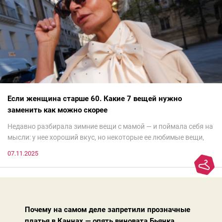
Если женщина старше 60. Какие 7 вещей нужно
заменить как можно скорее
Недавно разбирала зимние вещи с мамой — и поймала себя на
мысли: у нее хороший вкус, но некоторые ее любимые вещи,
которые она считает «классикой на века», на самом деле
07.11.2025
добавляют ей лет.И проблема не в том, что они вышли из
моды. Вовсе нет.Проблема в том, что сама мода сделала шаг
вперед, и изменились нюансы: посадка брюк стала выше, крой
жакета — свободнее, а фактура свитера — лаконичнее.
Почему на самом деле запретили прозначные
платья в Каннах — опять виновата Бьянка