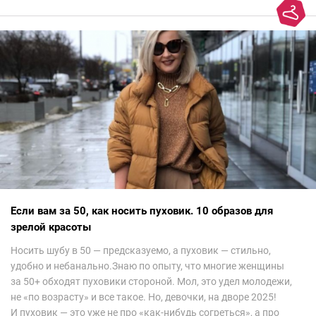
колорит Ближнего Востока на современный манер — это
невероятно красиво.Все стереотипы, какие были у меня насчет
арабских дизайнеров, рассеялись как дым. А столько красоты
сегодня сложно увидеть на других известных неделях
мод.Самое интересное сейчас покажу ?
Если вам за 50, как носить пуховик. 10 образов для
зрелой красоты
Носить шубу в 50 — предсказуемо, а пуховик — стильно,
удобно и небанально.Знаю по опыту, что многие женщины
за 50+ обходят пуховики стороной. Мол, это удел молодежи,
не «по возрасту» и все такое. Но, девочки, на дворе 2025!
И пуховик — это уже не про «как-нибудь согреться», а про