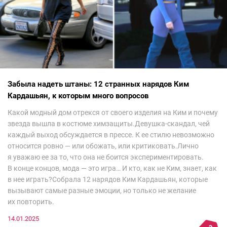
Забыла надеть штаны: 12 странных нарядов Ким
Кардашьян, к которым много вопросов
Какой модный дом отрекся от своего изделия на Ким и почему
звезда вышла в костюме химзащиты.Девушка-скандал, чей
каждый выход обсуждается в прессе. К ее стилю невозможно
относится ровно — или обожать, или критиковать.Лично
я уважаю ее за то, что она не боится экспериментировать.
В конце концов, мода — это игра… И кто, как не Ким, знает, как
в нее играть?Собрала 12 нарядов Ким Кардашьян, которые
вызывают самые разные эмоции, но только не желание
их повторить.
14.01.2025