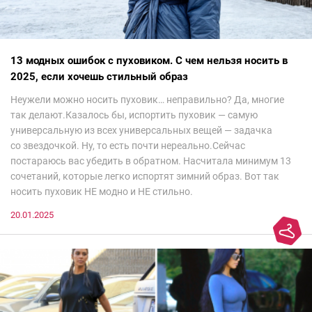
13 модных ошибок с пуховиком. С чем нельзя носить в
2025, если хочешь стильный образ
Неужели можно носить пуховик… неправильно? Да, многие
так делают.Казалось бы, испортить пуховик — самую
универсальную из всех универсальных вещей — задачка
со звездочкой. Ну, то есть почти нереально.Сейчас
постараюсь вас убедить в обратном. Насчитала минимум 13
сочетаний, которые легко испортят зимний образ. Вот так
носить пуховик НЕ модно и НЕ стильно.
20.01.2025