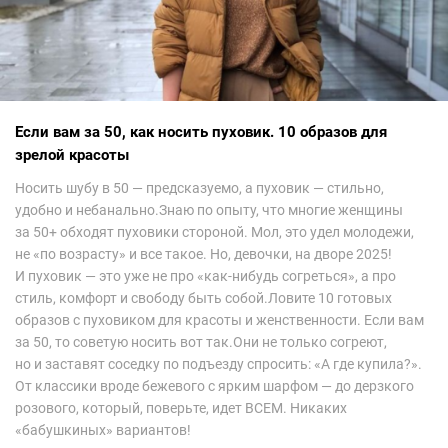
Если вам за 50, как носить пуховик. 10 образов для
зрелой красоты
Носить шубу в 50 — предсказуемо, а пуховик — стильно,
удобно и небанально.Знаю по опыту, что многие женщины
за 50+ обходят пуховики стороной. Мол, это удел молодежи,
не «по возрасту» и все такое. Но, девочки, на дворе 2025!
И пуховик — это уже не про «как-нибудь согреться», а про
стиль, комфорт и свободу быть собой.Ловите 10 готовых
образов с пуховиком для красоты и женственности. Если вам
за 50, то советую носить вот так.Они не только согреют,
но и заставят соседку по подъезду спросить: «А где купила?».
От классики вроде бежевого с ярким шарфом — до дерзкого
розового, который, поверьте, идет ВСЕМ. Никаких
«бабушкиных» вариантов!