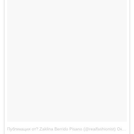
Публикация от? Zaklina Berrido Pisano (@realfashionist)
Окт 22 2017 в 1:40 PDT