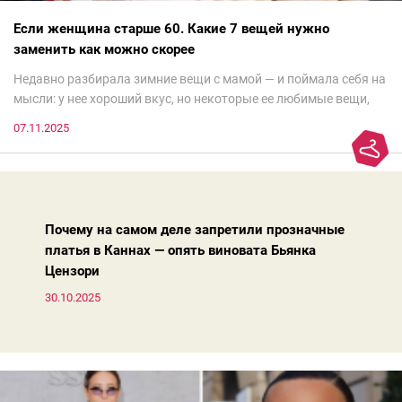
Если женщина старше 60. Какие 7 вещей нужно
заменить как можно скорее
Недавно разбирала зимние вещи с мамой — и поймала себя на
мысли: у нее хороший вкус, но некоторые ее любимые вещи,
которые она считает «классикой на века», на самом деле
07.11.2025
добавляют ей лет.И проблема не в том, что они вышли из
моды. Вовсе нет.Проблема в том, что сама мода сделала шаг
вперед, и изменились нюансы: посадка брюк стала выше, крой
жакета — свободнее, а фактура свитера — лаконичнее.
Почему на самом деле запретили прозначные
платья в Каннах — опять виновата Бьянка
Цензори
30.10.2025