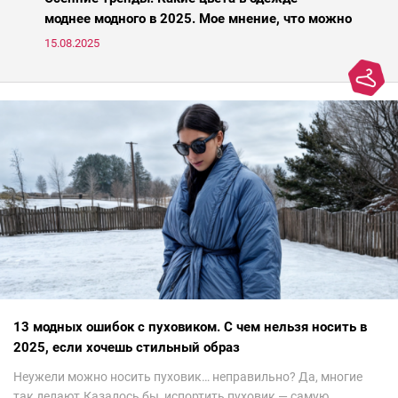
моднее модного в 2025. Мое мнение, что можно
носить, а что нет
15.08.2025
13 модных ошибок с пуховиком. С чем нельзя носить в
2025, если хочешь стильный образ
Неужели можно носить пуховик… неправильно? Да, многие
так делают.Казалось бы, испортить пуховик — самую