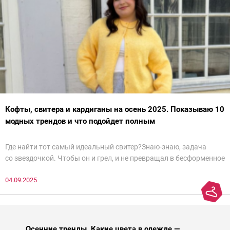
Кофты, свитера и кардиганы на осень 2025. Показываю 10
модных трендов и что подойдет полным
Где найти тот самый идеальный свитер?Знаю-знаю, задача
со звездочкой. Чтобы он и грел, и не превращал в бесформенное
нечто, и стройнил, и был в тренде… Голова кругом!Спокойно, без
04.09.2025
паники.
Осенние тренды. Какие цвета в одежде —