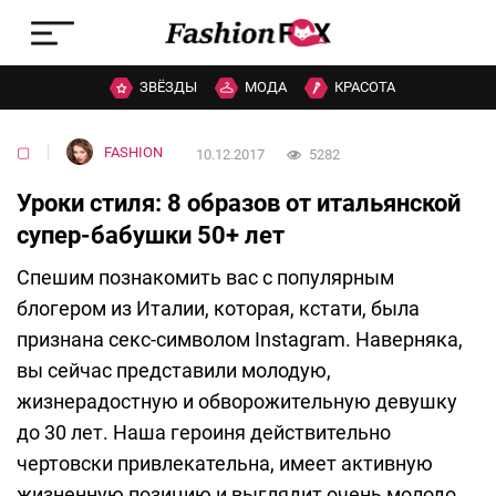
ЗВЁЗДЫ
МОДА
КРАСОТА
▢
FASHION
10.12.2017
5282
Уроки стиля: 8 образов от итальянской
супер-бабушки 50+ лет
Спешим познакомить вас с популярным
блогером из Италии, которая, кстати, была
признана сeкс-символом Instagram. Наверняка,
вы сейчас представили молодую,
жизнерадостную и обворожительную девушку
до 30 лет. Наша героиня действительно
чертовски привлекательна, имеет активную
жизненную позицию и выглядит очень молодо.