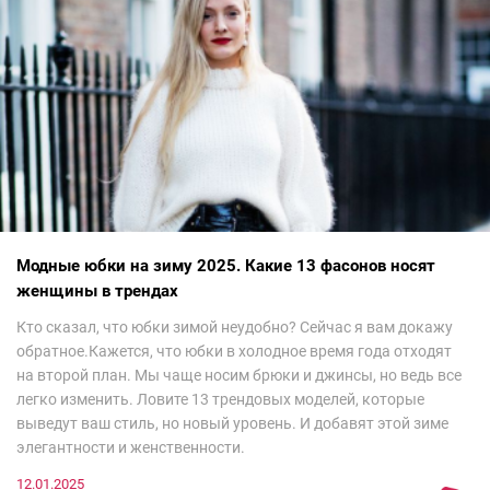
Модные юбки на зиму 2025. Какие 13 фасонов носят
женщины в трендах
Кто сказал, что юбки зимой неудобно? Сейчас я вам докажу
обратное.Кажется, что юбки в холодное время года отходят
на второй план. Мы чаще носим брюки и джинсы, но ведь все
легко изменить. Ловите 13 трендовых моделей, которые
выведут ваш стиль, но новый уровень. И добавят этой зиме
элегантности и женственности.
12.01.2025