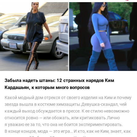
Забыла надеть штаны: 12 странных нарядов Ким
Кардашьян, к которым много вопросов
Какой модный дом отрекся от своего изделия на Ким и почему
звезда вышла в костюме химзащиты.Девушка-скандал, чей
каждый выход обсуждается в прессе. К ее стилю невозможно
относится ровно — или обожать, или критиковать.Лично
я уважаю ее за то, что она не боится экспериментировать.
В конце концов, мода — это игра… И кто, как не Ким, знает, как