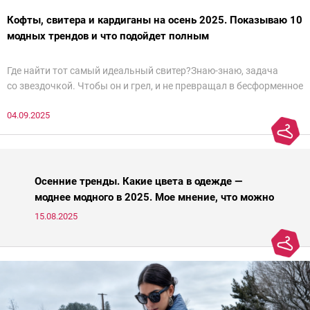
Кофты, свитера и кардиганы на осень 2025. Показываю 10
модных трендов и что подойдет полным
Где найти тот самый идеальный свитер?Знаю-знаю, задача
со звездочкой. Чтобы он и грел, и не превращал в бесформенное
нечто, и стройнил, и был в тренде… Голова кругом!Спокойно, без
04.09.2025
паники.
Осенние тренды. Какие цвета в одежде —
моднее модного в 2025. Мое мнение, что можно
носить, а что нет
15.08.2025