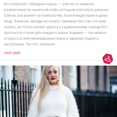
его стороной.«Звездная наука» — уже не то наивное
развлечение за чашечкой кофе, которым считалась раньше.
Сейчас она влияет на психологию, бьюти-индустрию и даже
моду. Конечно, звезды не скажут прямым текстом, что вам
носить, но точно укажут дорогу к гармоничному наряду.Вот
прогноз по стилю для каждого знака Зодиака — так можно
открыть в себе неожиданные грани и здорово поднять
настроение. Так что, поехали!
14.01.2025