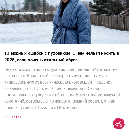
13 модных ошибок с пуховиком. С чем нельзя носить в
2025, если хочешь стильный образ
Неужели можно носить пуховик… неправильно? Да, многие
так делают.Казалось бы, испортить пуховик — самую
универсальную из всех универсальных вещей — задачка
со звездочкой. Ну, то есть почти нереально.Сейчас
постараюсь вас убедить в обратном. Насчитала минимум 13
сочетаний, которые легко испортят зимний образ. Вот так
носить пуховик НЕ модно и НЕ стильно.
20.01.2025