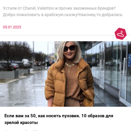
Устали от Chanel, Valentino и прочих заезженных брендов?
Добро пожаловать в арабскую сказку!Наконец-то добралась
до просмотра недели моды в Саудовской Аравии. Рассмотрела
05.01.2025
все и осталась под глубоким впечатлением. Национальный
колорит Ближнего Востока на современный манер — это
невероятно красиво.Все стереотипы, какие были у меня насчет
арабских дизайнеров, рассеялись как дым. А столько красоты
сегодня сложно увидеть на других известных неделях
мод.Самое интересное сейчас покажу ?
Если вам за 50, как носить пуховик. 10 образов для
зрелой красоты