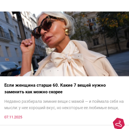
Если женщина старше 60. Какие 7 вещей нужно
заменить как можно скорее
Недавно разбирала зимние вещи с мамой — и поймала себя на
мысли: у нее хороший вкус, но некоторые ее любимые вещи,
которые она считает «классикой на века», на самом деле
07.11.2025
добавляют ей лет.И проблема не в том, что они вышли из
моды. Вовсе нет.Проблема в том, что сама мода сделала шаг