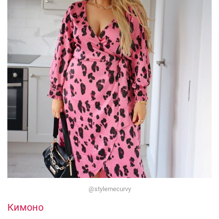
@stylemecurvy
Кимоно