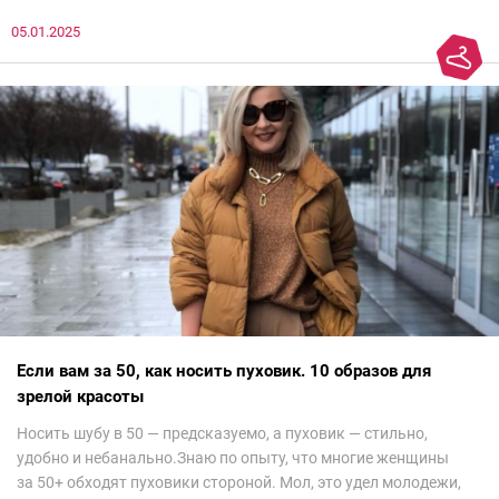
до просмотра недели моды в Саудовской Аравии. Рассмотрела
05.01.2025
все и осталась под глубоким впечатлением. Национальный
колорит Ближнего Востока на современный манер — это
невероятно красиво.Все стереотипы, какие были у меня насчет
арабских дизайнеров, рассеялись как дым. А столько красоты
сегодня сложно увидеть на других известных неделях
мод.Самое интересное сейчас покажу ?
Если вам за 50, как носить пуховик. 10 образов для
зрелой красоты
Носить шубу в 50 — предсказуемо, а пуховик — стильно,
удобно и небанально.Знаю по опыту, что многие женщины
за 50+ обходят пуховики стороной. Мол, это удел молодежи,