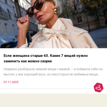
Если женщина старше 60. Какие 7 вещей нужно
заменить как можно скорее
Недавно разбирала зимние вещи с мамой — и поймала себя на
мысли: у нее хороший вкус, но некоторые ее любимые вещи,
которые она считает «классикой на века», на самом деле
07.11.2025
добавляют ей лет.И проблема не в том, что они вышли из
моды. Вовсе нет.Проблема в том, что сама мода сделала шаг
вперед, и изменились нюансы: посадка брюк стала выше, крой
жакета — свободнее, а фактура свитера — лаконичнее.