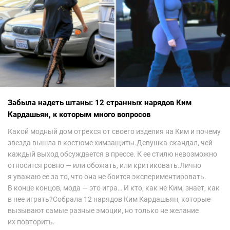
Забыла надеть штаны: 12 странных нарядов Ким
Кардашьян, к которым много вопросов
Какой модный дом отрекся от своего изделия на Ким и почему
звезда вышла в костюме химзащиты.Девушка-скандал, чей
каждый выход обсуждается в прессе. К ее стилю невозможно
относится ровно — или обожать, или критиковать.Лично
я уважаю ее за то, что она не боится экспериментировать.
В конце концов, мода — это игра… И кто, как не Ким, знает, как
в нее играть?Собрала 12 нарядов Ким Кардашьян, которые
вызывают самые разные эмоции, но только не желание
их повторить.