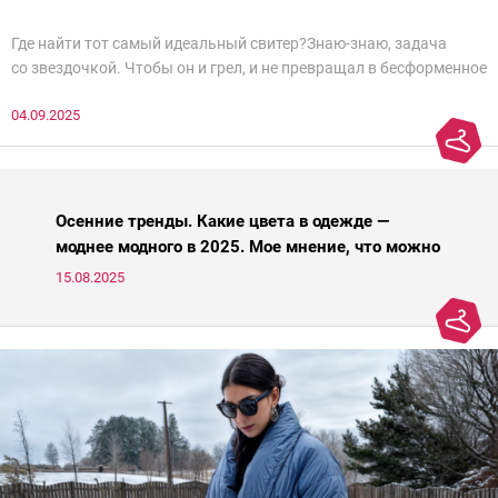
Где найти тот самый идеальный свитер?Знаю-знаю, задача
со звездочкой. Чтобы он и грел, и не превращал в бесформенное
нечто, и стройнил, и был в тренде… Голова кругом!Спокойно, без
04.09.2025
паники.
Осенние тренды. Какие цвета в одежде —
моднее модного в 2025. Мое мнение, что можно
носить, а что нет
15.08.2025