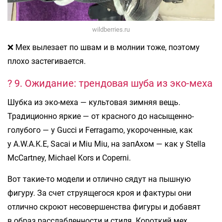
wildberries.ru
❌ Мех вылезает по швам и в молнии тоже, поэтому
плохо застегивается.
? 9. Ожидание: трендовая шуба из эко-меха
Шубка из эко-меха — культовая зимняя вещь.
Традиционно яркие — от красного до насыщенно-
голубого — у Gucci и Ferragamo, укороченные, как
у A.W.A.K.E, Sacai и Miu Miu, на запАхом — как у Stella
McCartney, Michael Kors и Coperni.
Вот такие-то модели и отлично сядут на пышную
фигуру. За счет струящегося кроя и фактуры они
отлично скроют несовершенства фигуры и добавят
в образ расслабленности и стиля. Короткий мех