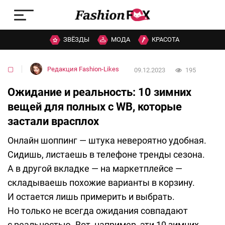
ЗВЁЗДЫ
МОДА
КРАСОТА
▢
Редакция Fashion-Likes
09.12.2023
195
Ожидание и реальность: 10 зимних
вещей для полных с WB, которые
застали врасплох
Онлайн шоппинг — штука невероятно удобная.
Сидишь, листаешь в телефоне тренды сезона.
А в другой вкладке — на маркетплейсе —
складываешь похожие варианты в корзину.
И остается лишь примерить и выбрать.
Но только не всегда ожидания совпадают
с реальностью. Вот, например, эти 10 зимних