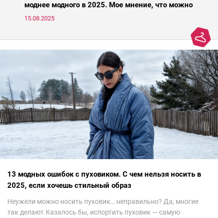
моднее модного в 2025. Мое мнение, что можно
носить, а что нет
15.08.2025
13 модных ошибок с пуховиком. С чем нельзя носить в
2025, если хочешь стильный образ
Неужели можно носить пуховик… неправильно? Да, многие
так делают.Казалось бы, испортить пуховик — самую