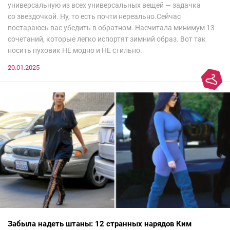
универсальную из всех универсальных вещей — задачка
со звездочкой. Ну, то есть почти нереально.Сейчас
постараюсь вас убедить в обратном. Насчитала минимум 13
сочетаний, которые легко испортят зимний образ. Вот так
носить пуховик НЕ модно и НЕ стильно.
20.01.2025
Забыла надеть штаны: 12 странных нарядов Ким