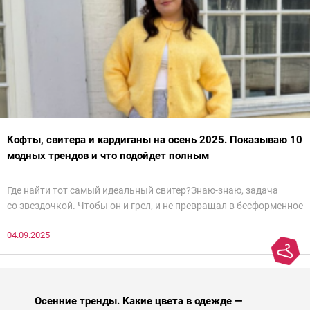
Кофты, свитера и кардиганы на осень 2025. Показываю 10
модных трендов и что подойдет полным
Где найти тот самый идеальный свитер?Знаю-знаю, задача
со звездочкой. Чтобы он и грел, и не превращал в бесформенное
нечто, и стройнил, и был в тренде… Голова кругом!Спокойно, без
04.09.2025
паники.
Осенние тренды. Какие цвета в одежде —