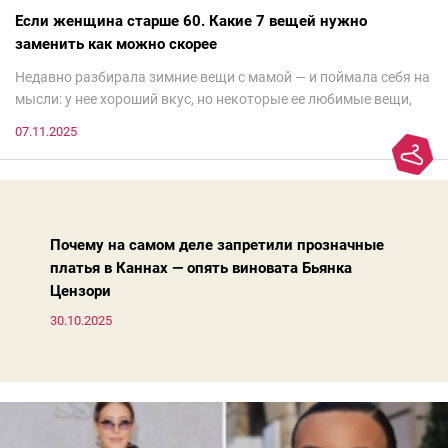
Если женщина старше 60. Какие 7 вещей нужно
заменить как можно скорее
Недавно разбирала зимние вещи с мамой — и поймала себя на
мысли: у нее хороший вкус, но некоторые ее любимые вещи,
которые она считает «классикой на века», на самом деле
07.11.2025
добавляют ей лет.И проблема не в том, что они вышли из
моды. Вовсе нет.Проблема в том, что сама мода сделала шаг
вперед, и изменились нюансы: посадка брюк стала выше, крой
жакета — свободнее, а фактура свитера — лаконичнее.
Почему на самом деле запретили прозначные
платья в Каннах — опять виновата Бьянка
Цензори
30.10.2025