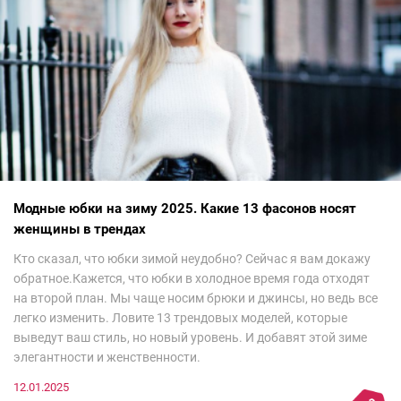
Модные юбки на зиму 2025. Какие 13 фасонов носят
женщины в трендах
Кто сказал, что юбки зимой неудобно? Сейчас я вам докажу
обратное.Кажется, что юбки в холодное время года отходят
на второй план. Мы чаще носим брюки и джинсы, но ведь все
легко изменить. Ловите 13 трендовых моделей, которые
выведут ваш стиль, но новый уровень. И добавят этой зиме
элегантности и женственности.
12.01.2025