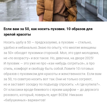
Если вам за 50, как носить пуховик. 10 образов для
зрелой красоты
Носить шубу в 50 — предсказуемо, а пуховик — стильно,
удобно и небанально.Знаю по опыту, что многие женщины
за 50+ обходят пуховики стороной. Мол, это удел молодежи,
не «по возрасту» и все такое. Но, девочки, на дворе 2025!
И пуховик — это уже не про «как-нибудь согреться», а про
стиль, комфорт и свободу быть собой.Ловите 10 готовых
образов с пуховиком для красоты и женственности. Если вам
за 50, то советую носить вот так.Они не только согреют,
но и заставят соседку по подъезду спросить: «А где купила?».
От классики вроде бежевого с ярким шарфом — до дерзкого
розового, который, поверьте, идет ВСЕМ. Никаких
«бабушкиных» вариантов!