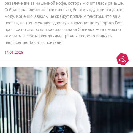
развлечение за чашечкой кофе, которым считалась раньше.
Сейчас она влияет на психологию, бьюти-индустрию и даже
моду. Конечно, звезды не скажут прямым текстом, что вам
носить, но точно укажут дорогу к гармоничному наряду.Вот
прогноз по стилю для каждого знака Зодиака — так можно
открыть в себе неожиданные грани и здорово поднять
настроение. Так что, поехали!
14.01.2025