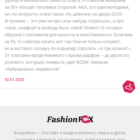
удобно и небанально.Знаю по опыту, что многие женщины
за 50+ обходят пуховики стороной. Мол, это удел молодежи,
не «по возрасту» и все такое. Но, девочки, на дворе 2025!
И пуховик — это уже не про «как-нибудь согреться», а про
стиль, комфорт и свободу быть собой.Ловите 10 готовых
образов с пуховиком для красоты и женственности. Если вам
за 50, то советую носить вот так.Они не только согреют,
но и заставят соседку по подъезду спросить: «А где купила?».
От классики вроде бежевого с ярким шарфом — до дерзкого
розового, который, поверьте, идет ВСЕМ. Никаких
«бабушкиных» вариантов!
02.01.2025
ФэшнФокс — это сайт о моде и шопинге, семье и детях,
красоте и здоровье, отношениях, доме и правильном