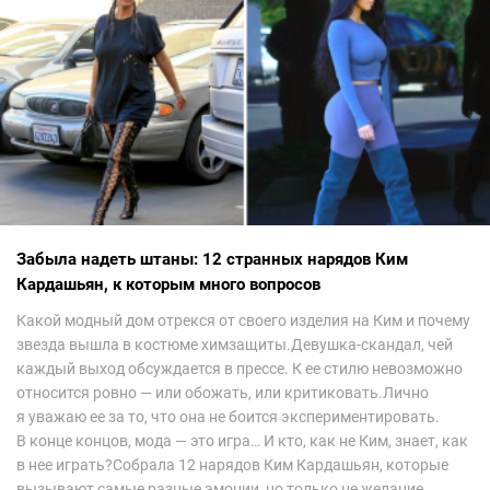
Забыла надеть штаны: 12 странных нарядов Ким
Кардашьян, к которым много вопросов
Какой модный дом отрекся от своего изделия на Ким и почему
звезда вышла в костюме химзащиты.Девушка-скандал, чей
каждый выход обсуждается в прессе. К ее стилю невозможно
относится ровно — или обожать, или критиковать.Лично
я уважаю ее за то, что она не боится экспериментировать.
В конце концов, мода — это игра… И кто, как не Ким, знает, как
в нее играть?Собрала 12 нарядов Ким Кардашьян, которые
вызывают самые разные эмоции, но только не желание