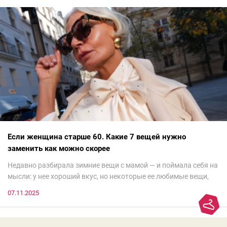
Если женщина старше 60. Какие 7 вещей нужно
заменить как можно скорее
Недавно разбирала зимние вещи с мамой — и поймала себя на
мысли: у нее хороший вкус, но некоторые ее любимые вещи,
которые она считает «классикой на века», на самом деле
07.11.2025
добавляют ей лет.И проблема не в том, что они вышли из
моды. Вовсе нет.Проблема в том, что сама мода сделала шаг
вперед, и изменились нюансы: посадка брюк стала выше, крой