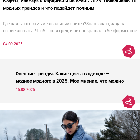
Кофты, свитера и кардиганы на осень 2025. Показываю 10
модных трендов и что подойдет полным
Где найти тот самый идеальный свитер?Знаю-знаю, задача
со звездочкой. Чтобы он и грел, и не превращал в бесформенное
нечто, и стройнил, и был в тренде… Голова кругом!Спокойно, без
04.09.2025
паники.
Осенние тренды. Какие цвета в одежде —
моднее модного в 2025. Мое мнение, что можно
носить, а что нет
15.08.2025