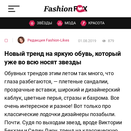
ЗВЁЗДЫ
МОДА
КРАСОТА
▢
Редакция Fashion-Likes
01.08.2019
879
Новый тренд на яркую обувь, который
уже во всю носят звезды
Обувных трендов этим летом так много, что
глаза разбегаются, — плетеные сандалии,
прозрачные вставки, широкий и дизайнерский
каблук, цветные перья, стразы и бахрома. Все
очень интересное и разное! Вот только про
классические лодочки дизайнеры позабыли.
Почти. Судя по выходам звезд, вроде Виктории
Бекхэм и Селин Дион, тренд на классическую