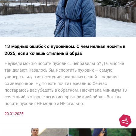
13 модных ошибок с пуховиком. С чем нельзя носить в
2025, если хочешь стильный образ
Неужели можно носить пуховик… неправильно? Да, многие
так делают.Казалось бы, испортить пуховик — самую
универсальную из всех универсальных вещей — задачка
со звездочкой. Ну, то есть почти нереально.Сейчас
постараюсь вас убедить в обратном. Насчитала минимум 13
сочетаний, которые легко испортят зимний образ. Вот так
носить пуховик НЕ модно и НЕ стильно.
20.01.2025