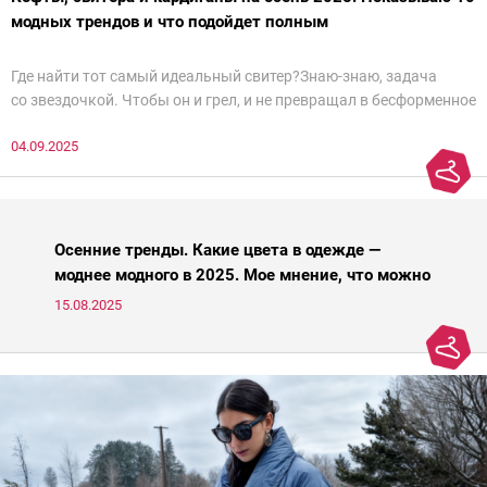
модных трендов и что подойдет полным
Где найти тот самый идеальный свитер?Знаю-знаю, задача
со звездочкой. Чтобы он и грел, и не превращал в бесформенное
нечто, и стройнил, и был в тренде… Голова кругом!Спокойно, без
04.09.2025
паники.
Осенние тренды. Какие цвета в одежде —
моднее модного в 2025. Мое мнение, что можно
носить, а что нет
15.08.2025