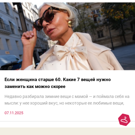
Если женщина старше 60. Какие 7 вещей нужно
заменить как можно скорее
Недавно разбирала зимние вещи с мамой — и поймала себя на
мысли: у нее хороший вкус, но некоторые ее любимые вещи,
которые она считает «классикой на века», на самом деле
07.11.2025
добавляют ей лет.И проблема не в том, что они вышли из
моды. Вовсе нет.Проблема в том, что сама мода сделала шаг
вперед, и изменились нюансы: посадка брюк стала выше, крой