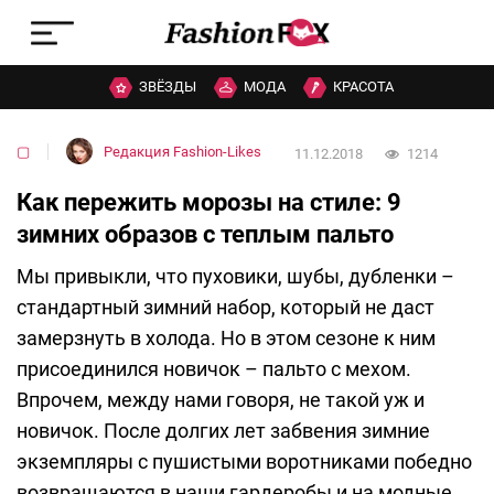
ЗВЁЗДЫ
МОДА
КРАСОТА
▢
Редакция Fashion-Likes
11.12.2018
1214
Как пережить морозы на стиле: 9
зимних образов с теплым пальто
Мы привыкли, что пуховики, шубы, дубленки –
стандартный зимний набор, который не даст
замерзнуть в холода. Но в этом сезоне к ним
присоединился новичок – пальто с мехом.
Впрочем, между нами говоря, не такой уж и
новичок. После долгих лет забвения зимние
экземпляры с пушистыми воротниками победно
возвращаются в наши гардеробы и на модные