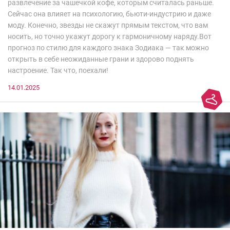
развлечение за чашечкой кофе, которым считалась раньше.
Сейчас она влияет на психологию, бьюти-индустрию и даже
моду. Конечно, звезды не скажут прямым текстом, что вам
носить, но точно укажут дорогу к гармоничному наряду.Вот
прогноз по стилю для каждого знака Зодиака — так можно
открыть в себе неожиданные грани и здорово поднять
настроение. Так что, поехали!
14.01.2025