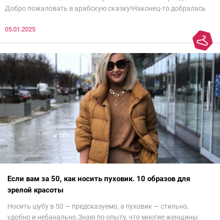
Добро пожаловать в арабскую сказку!Наконец-то добралась
до просмотра недели моды в Саудовской Аравии. Рассмотрела
05.01.2025
все и осталась под глубоким впечатлением. Национальный
колорит Ближнего Востока на современный манер — это
невероятно красиво.Все стереотипы, какие были у меня насчет
арабских дизайнеров, рассеялись как дым. А столько красоты
сегодня сложно увидеть на других известных неделях
мод.Самое интересное сейчас покажу ?
Если вам за 50, как носить пуховик. 10 образов для
зрелой красоты
Носить шубу в 50 — предсказуемо, а пуховик — стильно,
удобно и небанально.Знаю по опыту, что многие женщины