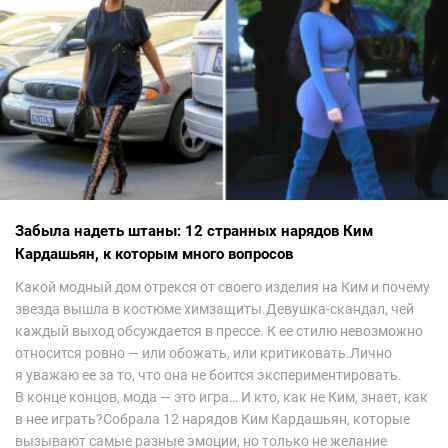
Забыла надеть штаны: 12 странных нарядов Ким
Кардашьян, к которым много вопросов
Какой модный дом отрекся от своего изделия на Ким и почему
звезда вышла в костюме химзащиты.Девушка-скандал, чей
каждый выход обсуждается в прессе. К ее стилю невозможно
относится ровно — или обожать, или критиковать.Лично
я уважаю ее за то, что она не боится экспериментировать.
В конце концов, мода — это игра… И кто, как не Ким, знает, как
в нее играть?Собрала 12 нарядов Ким Кардашьян, которые
вызывают самые разные эмоции, но только не желание