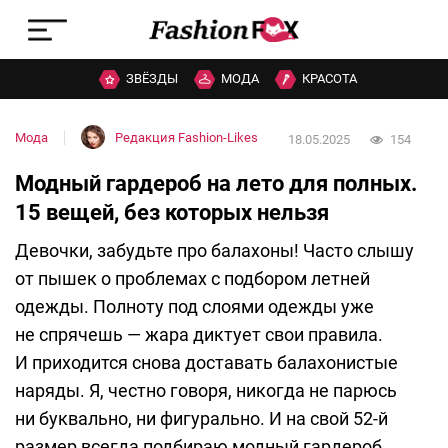
ЗВЁЗДЫ
МОДА
КРАСОТА
Мода
Редакция Fashion-Likes
18.05.2025
154
Модный гардероб на лето для полных.
15 вещей, без которых нельзя
Девочки, забудьте про балахоны! Часто слышу
от пышек о проблемах с подбором летней
одежды. Полноту под слоями одежды уже
не спрячешь — жара диктует свои правила.
И приходится снова доставать балахонистые
наряды. Я, честно говоря, никогда не парюсь
ни буквально, ни фигурально. И на свой 52-й
размер всегда подбираю модный гардероб,