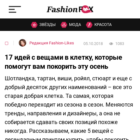
ЗВЁЗДЫ
МОДА
КРАСОТА
▢
Редакция Fashion-Likes
05.10.2018
1083
17 идей с вещами в клетку, которые
помогут вам покорить эту осень
Шотландка, тартан, виши, ройял, стюарт и еще с
добрый десяток других наименований – все это
старая добрая клетка. Та самая, которая
победно переходит из сезона в сезон. Меняются
тренды, направления и дизайнеры, а она не
собирается сдавать своих позиций похоже
никогда. Рассказываем, какие 5 вещей с
легендарным принтом купить, чтобы покорить