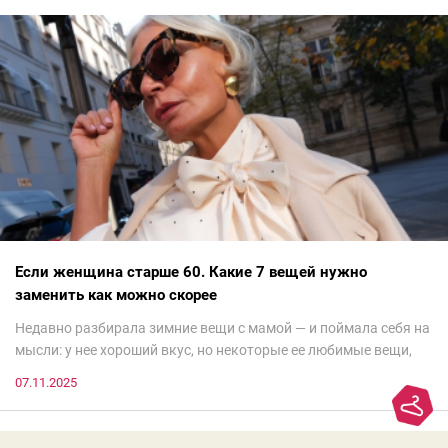
Если женщина старше 60. Какие 7 вещей нужно
заменить как можно скорее
Недавно разбирала зимние вещи с мамой — и поймала себя на
мысли: у нее хороший вкус, но некоторые ее любимые вещи,
которые она считает «классикой на века», на самом деле
07.11.2025
добавляют ей лет.И проблема не в том, что они вышли из
моды. Вовсе нет.Проблема в том, что сама мода сделала шаг
вперед, и изменились нюансы: посадка брюк стала выше, крой