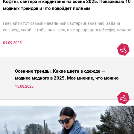
Кофты, свитера и кардиганы на осень 2025. Показываю 10
модных трендов и что подойдет полным
Где найти тот самый идеальный свитер?Знаю-знаю, задача
со звездочкой. Чтобы он и грел, и не превращал в бесформенное
нечто, и стройнил, и был в тренде… Голова кругом!Спокойно, без
04.09.2025
паники.
Осенние тренды. Какие цвета в одежде —
моднее модного в 2025. Мое мнение, что можно
носить, а что нет
15.08.2025