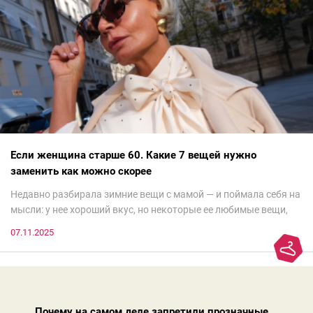
Если женщина старше 60. Какие 7 вещей нужно
заменить как можно скорее
Недавно разбирала зимние вещи с мамой — и поймала себя на
мысли: у нее хороший вкус, но некоторые ее любимые вещи,
которые она считает «классикой на века», на самом деле
07.11.2025
добавляют ей лет.И проблема не в том, что они вышли из
моды. Вовсе нет.Проблема в том, что сама мода сделала шаг
вперед, и изменились нюансы: посадка брюк стала выше, крой
жакета — свободнее, а фактура свитера — лаконичнее.
Почему на самом деле запретили прозначные