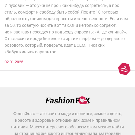
И пуховик — это уже не про «как-нибудь согреться», а про
стиль, комфорт и свободу быть собой.Ловите 10 готовых
образов с пуховиком для красоты и женственности. Если вам
за 50, то советую носить вот так.Они не только согреют,
но и заставят соседку по подъезду спросить: «А где купила?».
От классики вроде бежевого с ярким шарфом — до дерзкого
розового, который, поверьте, идет ВСЕМ. Никаких
«бабушкиных» вариантов!
02.01.2025
ФэшнФокс — это сайт о моде и шопинге, семье и детях,
красоте и здоровье, отношениях, доме и правильном
питании. Массу интересного обо всем этом можно найти
на страницах женского интернет-журнала, материалы