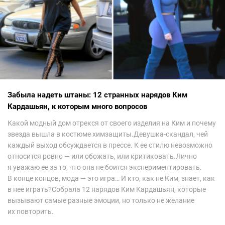
Забыла надеть штаны: 12 странных нарядов Ким
Кардашьян, к которым много вопросов
Какой модный дом отрекся от своего изделия на Ким и почему
звезда вышла в костюме химзащиты.Девушка-скандал, чей
каждый выход обсуждается в прессе. К ее стилю невозможно
относится ровно — или обожать, или критиковать.Лично
я уважаю ее за то, что она не боится экспериментировать.
В конце концов, мода — это игра… И кто, как не Ким, знает, как
в нее играть?Собрала 12 нарядов Ким Кардашьян, которые
вызывают самые разные эмоции, но только не желание
их повторить.