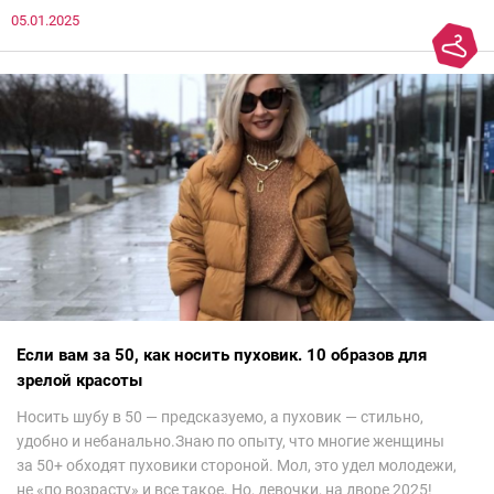
05.01.2025
все и осталась под глубоким впечатлением. Национальный
колорит Ближнего Востока на современный манер — это
невероятно красиво.Все стереотипы, какие были у меня насчет
арабских дизайнеров, рассеялись как дым. А столько красоты
сегодня сложно увидеть на других известных неделях
мод.Самое интересное сейчас покажу ?
Если вам за 50, как носить пуховик. 10 образов для
зрелой красоты
Носить шубу в 50 — предсказуемо, а пуховик — стильно,
удобно и небанально.Знаю по опыту, что многие женщины
за 50+ обходят пуховики стороной. Мол, это удел молодежи,
не «по возрасту» и все такое. Но, девочки, на дворе 2025!