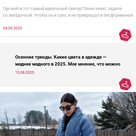
Где найти тот самый идеальный свитер?Знаю-знаю, задача
со звездочкой. Чтобы он и грел, и не превращал в бесформенное
нечто, и стройнил, и был в тренде… Голова кругом!Спокойно, без
04.09.2025
паники.
Осенние тренды. Какие цвета в одежде —
моднее модного в 2025. Мое мнение, что можно
носить, а что нет
15.08.2025