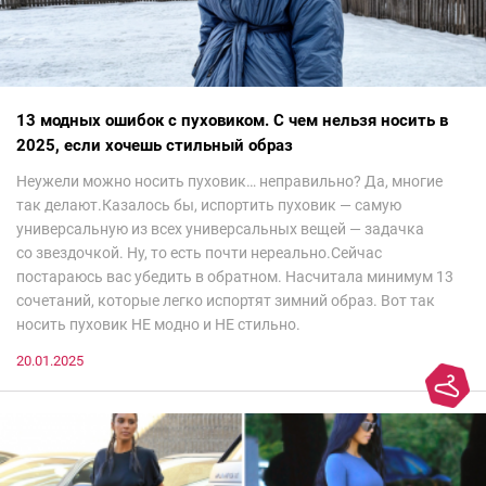
13 модных ошибок с пуховиком. С чем нельзя носить в
2025, если хочешь стильный образ
Неужели можно носить пуховик… неправильно? Да, многие
так делают.Казалось бы, испортить пуховик — самую
универсальную из всех универсальных вещей — задачка
со звездочкой. Ну, то есть почти нереально.Сейчас
постараюсь вас убедить в обратном. Насчитала минимум 13
сочетаний, которые легко испортят зимний образ. Вот так
носить пуховик НЕ модно и НЕ стильно.
20.01.2025