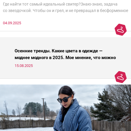
Где найти тот самый идеальный свитер?Знаю-знаю, задача
со звездочкой. Чтобы он и грел, и не превращал в бесформенное
нечто, и стройнил, и был в тренде… Голова кругом!Спокойно, без
04.09.2025
паники.
Осенние тренды. Какие цвета в одежде —
моднее модного в 2025. Мое мнение, что можно
носить, а что нет
15.08.2025