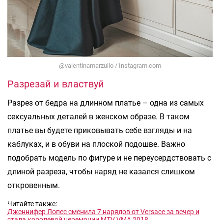
@valentinamarzullo / Instagram.com
Разрезай и властвуй
Разрез от бедра на длинном платье – одна из самых
сексуальных деталей в женском образе. В таком
платье вы будете приковывать себе взгляды и на
каблуках, и в обуви на плоской подошве. Важно
подобрать модель по фигуре и не переусердствовать с
длиной разреза, чтобы наряд не казался слишком
откровенным.
Читайте также:
Дженнифер Лопес сменила 7 нарядов от Versace за вечер и
стала королевой церемонии MTV VMA 2018