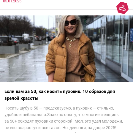
05.01.2025
все и осталась под глубоким впечатлением. Национальный
колорит Ближнего Востока на современный манер — это
невероятно красиво.Все стереотипы, какие были у меня насчет
арабских дизайнеров, рассеялись как дым. А столько красоты
сегодня сложно увидеть на других известных неделях
мод.Самое интересное сейчас покажу ?
Если вам за 50, как носить пуховик. 10 образов для
зрелой красоты
Носить шубу в 50 — предсказуемо, а пуховик — стильно,
удобно и небанально.Знаю по опыту, что многие женщины
за 50+ обходят пуховики стороной. Мол, это удел молодежи,
не «по возрасту» и все такое. Но, девочки, на дворе 2025!