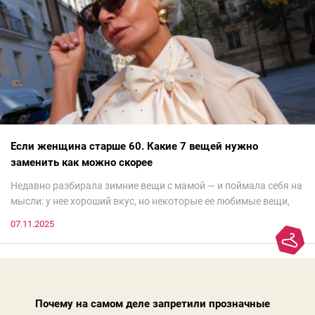
Если женщина старше 60. Какие 7 вещей нужно
заменить как можно скорее
Недавно разбирала зимние вещи с мамой — и поймала себя на
мысли: у нее хороший вкус, но некоторые ее любимые вещи,
которые она считает «классикой на века», на самом деле
07.11.2025
добавляют ей лет.И проблема не в том, что они вышли из
моды. Вовсе нет.Проблема в том, что сама мода сделала шаг
вперед, и изменились нюансы: посадка брюк стала выше, крой
жакета — свободнее, а фактура свитера — лаконичнее.
Почему на самом деле запретили прозначные