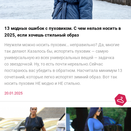
13 модных ошибок с пуховиком. С чем нельзя носить в
2025, если хочешь стильный образ
Неужели можно носить пуховик… неправильно? Да, многие
так делают.Казалось бы, испортить пуховик — самую
универсальную из всех универсальных вещей — задачка
со звездочкой. Ну, то есть почти нереально.Сейчас
постараюсь вас убедить в обратном. Насчитала минимум 13
сочетаний, которые легко испортят зимний образ. Вот так
носить пуховик НЕ модно и НЕ стильно.
20.01.2025