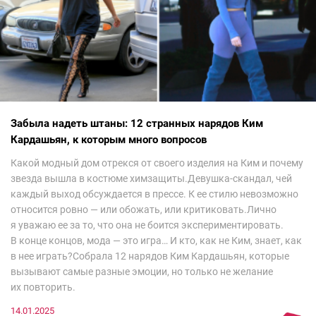
Забыла надеть штаны: 12 странных нарядов Ким
Кардашьян, к которым много вопросов
Какой модный дом отрекся от своего изделия на Ким и почему
звезда вышла в костюме химзащиты.Девушка-скандал, чей
каждый выход обсуждается в прессе. К ее стилю невозможно
относится ровно — или обожать, или критиковать.Лично
я уважаю ее за то, что она не боится экспериментировать.
В конце концов, мода — это игра… И кто, как не Ким, знает, как
в нее играть?Собрала 12 нарядов Ким Кардашьян, которые
вызывают самые разные эмоции, но только не желание
их повторить.
14.01.2025