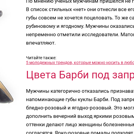
По мнению ученых мужчинам пришелся не по
В список стильных «нет» они отнесли все ег
губы совсем не хочется поцеловать. То же с
рубиновому и ягодному. Мужчины оказались 
непременно отметили исследователи. Матов
впечатляют.
Читайте также:
5 молодежных трендов, которые можно носить в люб
Цвета Барби под зап
Мужчины категорично отказались признават
напоминающие губы куклы Барби. Под запре
бледно-розовый и ягодно-розовый. Это мог
дополнить вечерний выход яркими розовым
оттенки делают лицо женщины болезненным
согласятся. Ярко-розовые помады подходят