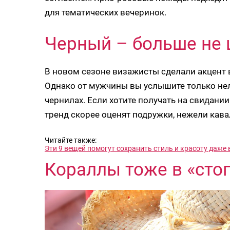
для тематических вечеринок.
Черный – больше не 
В новом сезоне визажисты сделали акцент 
Однако от мужчины вы услышите только нел
чернилах. Если хотите получать на свидани
тренд скорее оценят подружки, нежели кава
Читайте также:
Эти 9 вещей помогут сохранить стиль и красоту даже
Кораллы тоже в «стоп