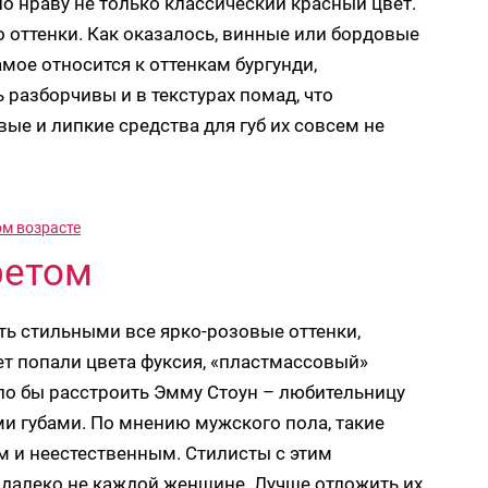
 нраву не только классический красный цвет.
о оттенки. Как оказалось, винные или бордовые
амое относится к оттенкам бургунди,
разборчивы и в текстурах помад, что
ые и липкие средства для губ их совсем не
ом возрасте
ретом
ь стильными все ярко-розовые оттенки,
т попали цвета фуксия, «пластмассовый»
ло бы расстроить Эмму Стоун – любительницу
и губами. По мнению мужского пола, такие
 и неестественным. Стилисты с этим
 далеко не каждой женщине. Лучше отложить их