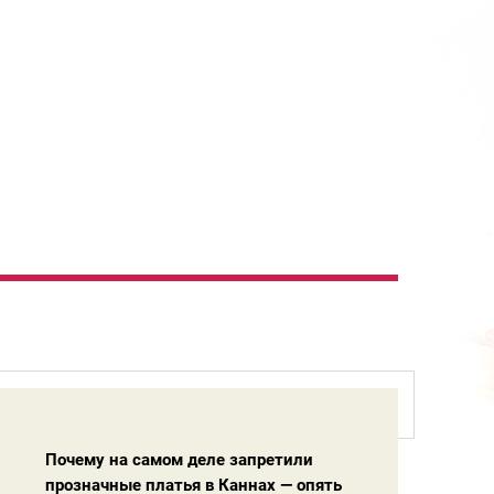
Меган Маркл в простыне, а 51-летняя
29.10
Кейт Мосс в пиджаке без ничего —
Почему на самом деле запретили
лучшие образы мировых звезд на Неделе
прозначные платья в Каннах — опять
Собчак с утюгом и коровой, а Самойлова
21.10