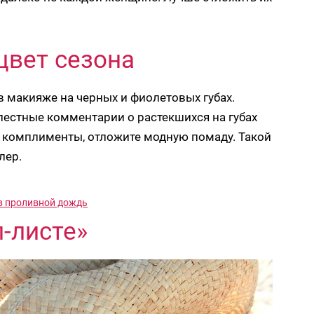
цвет сезона
в макияже на черных и фиолетовых губах.
естные комментарии о растекшихся на губах
и комплименты, отложите модную помаду. Такой
лер.
 в проливной дождь
-листе»